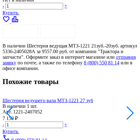
-
+
Купить
favorite
leaderboard
ОПИСАНИЕ
ДОСТАВКА
В наличии Шестерня ведущая МТЗ-1221 21зуб.-20зуб. артикул
5336-2405028А за 9557.00 руб. от компании "Трактора и
запчасти". Оформите заказ в интернет магазине или
отправив
заявку
по почте, а также по телефону
8 (800) 550 81 14
или в
офисе компании.
Похожие товары
Шестерня ведущего вала МТЗ-1221 27 зуб
Ш
В наличии
1 шт.
Н
Арт.
1221-2407052
А
7 150 ₽
7
-
+
-
Купить
call