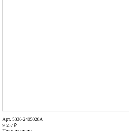
Арт.
5336-2405028А
9 557 ₽
Нет в наличии