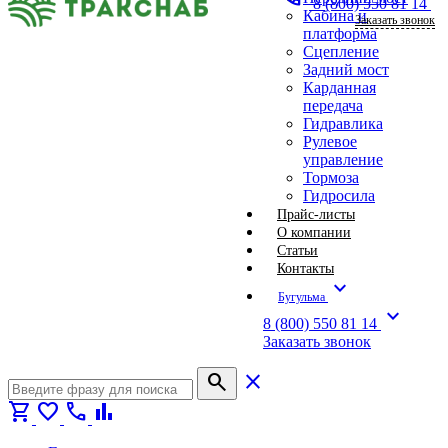
8 (800) 550 81 14
Кабина и
Заказать звонок
платформа
Сцепление
Задний мост
Карданная
передача
Гидравлика
Рулевое
управление
Тормоза
Гидросила
Прайс-листы
О компании
Статьи
Контакты
expand_more
Бугульма
expand_more
8 (800) 550 81 14
Заказать звонок
search
close
shopping_cart
favorite
call
bar_chart