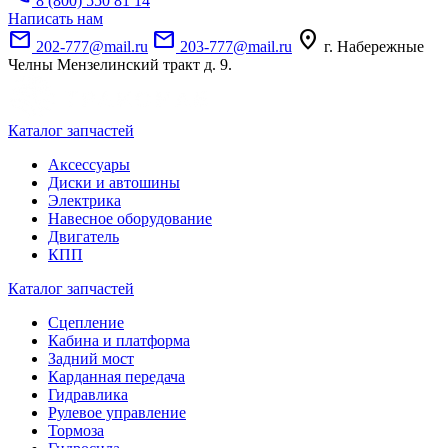
8 (800) 550 81 14
Написать нам
mail
mail
location_on
202-777@mail.ru
203-777@mail.ru
г. Набережные
Челны Мензелинский тракт д. 9.
Каталог запчастей
Аксессуары
Диски и автошины
Электрика
Навесное оборудование
Двигатель
КПП
Каталог запчастей
Сцепление
Кабина и платформа
Задний мост
Карданная передача
Гидравлика
Рулевое управление
Тормоза