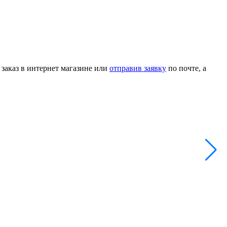
 заказ в интернет магазине или
отправив заявку
по почте, а
Ш
А
4
-