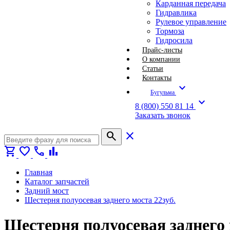
Карданная передача
Гидравлика
Рулевое управление
Тормоза
Гидросила
Прайс-листы
О компании
Статьи
Контакты
expand_more
Бугульма
expand_more
8 (800) 550 81 14
Заказать звонок
search
close
shopping_cart
favorite
call
bar_chart
Главная
Каталог запчастей
Задний мост
Шестерня полуосевая заднего моста 22зуб.
Шестерня полуосевая заднего 