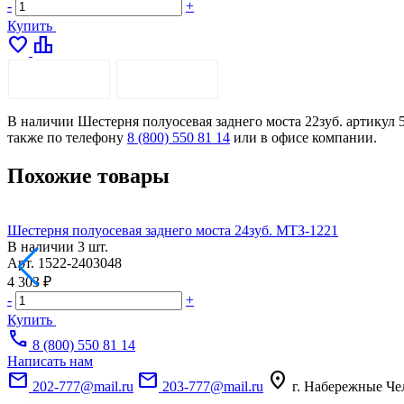
-
+
Купить
favorite
leaderboard
ОПИСАНИЕ
ДОСТАВКА
В наличии Шестерня полуосевая заднего моста 22зуб. артикул 5
также по телефону
8 (800) 550 81 14
или в офисе компании.
Похожие товары
Шестерня полуосевая заднего моста 24зуб. МТЗ-1221
В наличии
3 шт.
Арт.
1522-2403048
4 303 ₽
-
+
Купить
call
8 (800) 550 81 14
Написать нам
mail
mail
location_on
202-777@mail.ru
203-777@mail.ru
г. Набережные Че