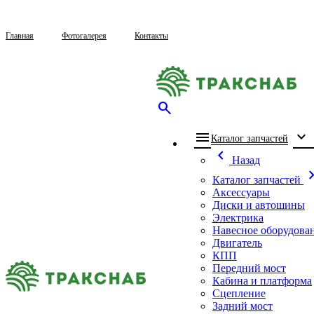
Главная
Фотогалерея
Контакты
search
menu
expand_more
che
Каталог запчастей
chevron_left
Назад
chevron_
Каталог запчастей
Аксессуары
Диски и автошины
Электрика
Навесное оборудова
Двигатель
КПП
Передний мост
Кабина и платформа
Сцепление
Задний мост