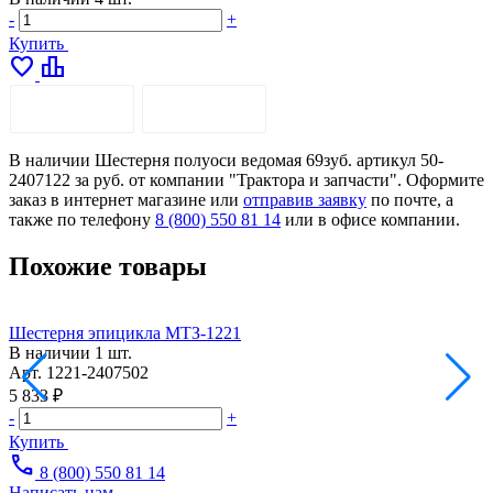
-
+
Купить
favorite
leaderboard
ОПИСАНИЕ
ДОСТАВКА
В наличии Шестерня полуоси ведомая 69зуб. артикул 50-
2407122 за руб. от компании "Трактора и запчасти". Оформите
заказ в интернет магазине или
отправив заявку
по почте, а
также по телефону
8 (800) 550 81 14
или в офисе компании.
Похожие товары
Шестерня эпицикла МТЗ-1221
Ш
В наличии
1 шт.
Арт.
1221-2407502
А
5 833 ₽
7
-
+
-
Купить
call
8 (800) 550 81 14
Написать нам