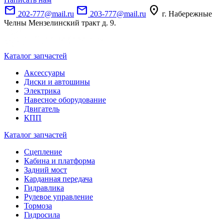
mail
mail
location_on
202-777@mail.ru
203-777@mail.ru
г. Набережные
Челны Мензелинский тракт д. 9.
Каталог запчастей
Аксессуары
Диски и автошины
Электрика
Навесное оборудование
Двигатель
КПП
Каталог запчастей
Сцепление
Кабина и платформа
Задний мост
Карданная передача
Гидравлика
Рулевое управление
Тормоза
Гидросила