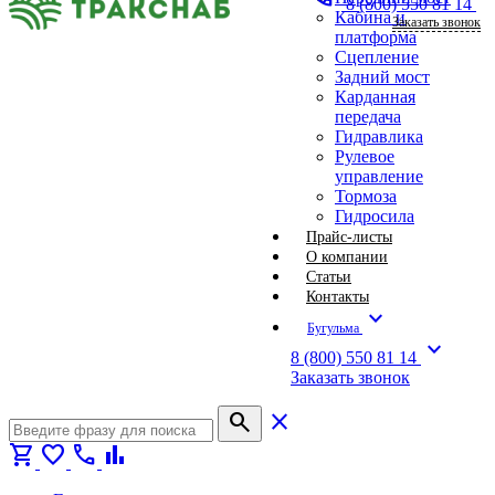
8 (800) 550 81 14
Кабина и
Заказать звонок
платформа
Сцепление
Задний мост
Карданная
передача
Гидравлика
Рулевое
управление
Тормоза
Гидросила
Прайс-листы
О компании
Статьи
Контакты
expand_more
Бугульма
expand_more
8 (800) 550 81 14
Заказать звонок
search
close
shopping_cart
favorite
call
bar_chart