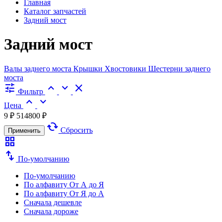
Главная
Каталог запчастей
Задний мост
Задний мост
Валы заднего моста
Крышки
Хвостовики
Шестерни заднего
моста
tune
expand_less
expand_more
close
Фильтр
expand_less
expand_more
Цена
9 ₽
514800 ₽
cached
Сбросить
Применить
grid_view
swap_vert
По-умолчанию
По-умолчанию
По алфавиту
От А до Я
По алфавиту
От Я до А
Сначала дешевле
Сначала дороже