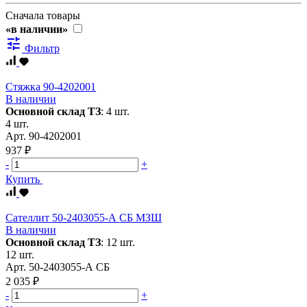
Сначала товары
«в наличии»
tune
Фильтр
Стяжка 90-4202001
В наличии
Основной склад ТЗ
:
4 шт.
4 шт.
Арт.
90-4202001
937 ₽
-
+
Купить
Сателлит 50-2403055-А СБ МЗШ
В наличии
Основной склад ТЗ
:
12 шт.
12 шт.
Арт.
50-2403055-А СБ
2 035 ₽
-
+