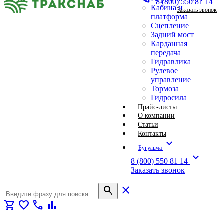
8 (800) 550 81 14
Кабина и
Заказать звонок
платформа
Сцепление
Задний мост
Карданная
передача
Гидравлика
Рулевое
управление
Тормоза
Гидросила
Прайс-листы
О компании
Статьи
Контакты
expand_more
Бугульма
expand_more
8 (800) 550 81 14
Заказать звонок
search
close
shopping_cart
favorite
call
bar_chart