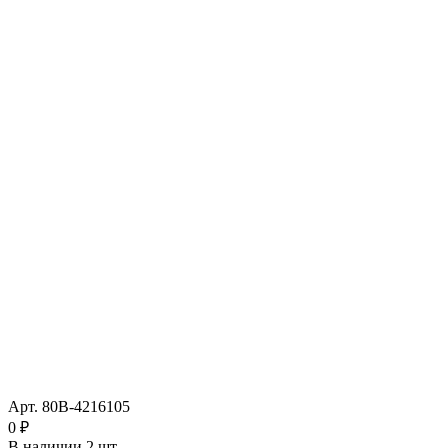
Арт.
80В-4216105
0 ₽
В наличии
2 шт.