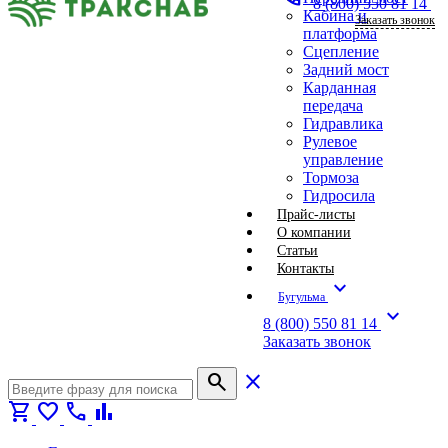
8 (800) 550 81 14
Кабина и
Заказать звонок
платформа
Сцепление
Задний мост
Карданная
передача
Гидравлика
Рулевое
управление
Тормоза
Гидросила
Прайс-листы
О компании
Статьи
Контакты
expand_more
Бугульма
expand_more
8 (800) 550 81 14
Заказать звонок
search
close
shopping_cart
favorite
call
bar_chart