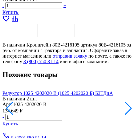
-
+
Купить
favorite
leaderboard
ОПИСАНИЕ
ДОСТАВКА
В наличии Кронштейн 80В-4216105 артикул 80В-4216105 за
руб. от компании "Трактора и запчасти". Оформите заказ в
интернет магазине или
отправив заявку
по почте, а также по
телефону
8 (800) 550 81 14
или в офисе компании.
Похожие товары
Редуктор 1025-4202020-В (1025-4202020-Б) БЗТДиА
В наличии
2 шт.
Арт.
1025-4202020-В
А
134 649 ₽
2
-
+
-
Купить
call
8 (800) 550 81 14