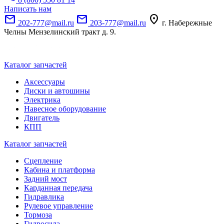
Написать нам
mail
mail
location_on
202-777@mail.ru
203-777@mail.ru
г. Набережные
Челны Мензелинский тракт д. 9.
Каталог запчастей
Аксессуары
Диски и автошины
Электрика
Навесное оборудование
Двигатель
КПП
Каталог запчастей
Сцепление
Кабина и платформа
Задний мост
Карданная передача
Гидравлика
Рулевое управление
Тормоза
Гидросила