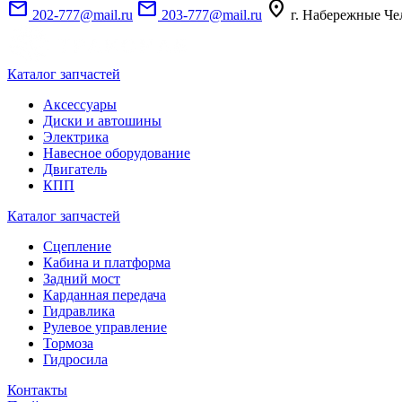
mail
mail
location_on
202-777@mail.ru
203-777@mail.ru
г. Набережные Че
Каталог запчастей
Аксессуары
Диски и автошины
Электрика
Навесное оборудование
Двигатель
КПП
Каталог запчастей
Сцепление
Кабина и платформа
Задний мост
Карданная передача
Гидравлика
Рулевое управление
Тормоза
Гидросила
Контакты