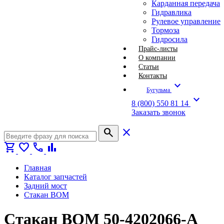
Карданная передача
Гидравлика
Рулевое управление
Тормоза
Гидросила
Прайс-листы
О компании
Статьи
Контакты
expand_more
Бугульма
expand_more
8 (800) 550 81 14
Заказать звонок
search
close
shopping_cart
favorite
call
bar_chart
Главная
Каталог запчастей
Задний мост
Стакан ВОМ
Стакан ВОМ 50-4202066-А