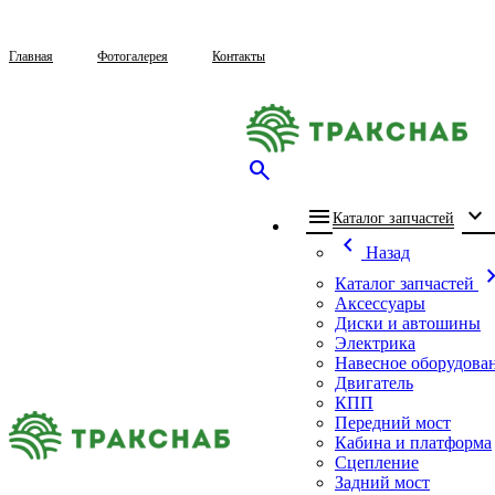
Главная
Фотогалерея
Контакты
search
menu
expand_more
che
Каталог запчастей
chevron_left
Назад
chevron_
Каталог запчастей
Аксессуары
Диски и автошины
Электрика
Навесное оборудова
Двигатель
КПП
Передний мост
Кабина и платформа
Сцепление
Задний мост