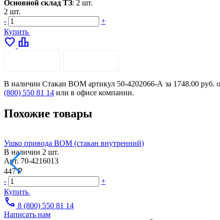
Основной склад ТЗ
:
2 шт.
2 шт.
-
+
Купить
favorite
leaderboard
ОПИСАНИЕ
ДОСТАВКА
В наличии Стакан ВОМ артикул 50-4202066-А за 1748.00 руб. о
(800) 550 81 14
или в офисе компании.
Похожие товары
Ушко привода ВОМ (стакан внутренний)
В наличии
2 шт.
Арт.
70-4216013
447 ₽
-
+
Купить
call
8 (800) 550 81 14
Написать нам