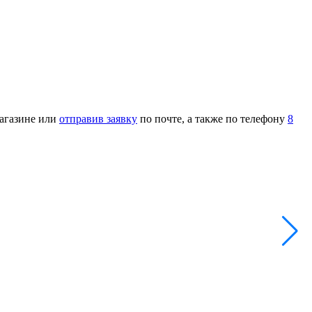
магазине или
отправив заявку
по почте, а также по телефону
8
Х
Н
А
5
-