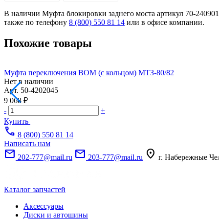
В наличии Муфта блокировки заднего моста артикул 70-2409010
также по телефону
8 (800) 550 81 14
или в офисе компании.
Похожие товары
Муфта переключения ВОМ (с кольцом) МТЗ-80/82
Нет в наличии
Арт.
50-4202045
9 068 ₽
-
+
Купить
call
8 (800) 550 81 14
Написать нам
mail
mail
location_on
202-777@mail.ru
203-777@mail.ru
г. Набережные Че
Каталог запчастей
Аксессуары
Диски и автошины