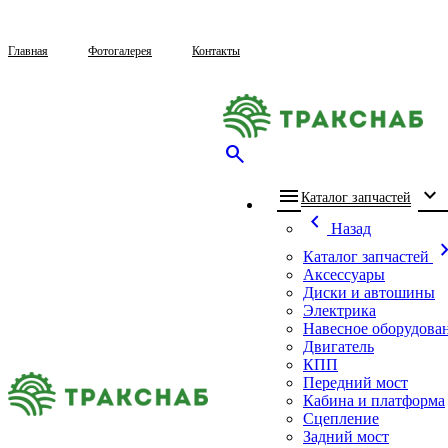
Главная
Фотогалерея
Контакты
search
menu
expand_more
che
Каталог запчастей
chevron_left
Назад
chevron_
Каталог запчастей
Аксессуары
Диски и автошины
Электрика
Навесное оборудова
Двигатель
КПП
Передний мост
Кабина и платформа
Сцепление
Задний мост