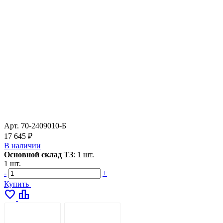
Арт.
70-2409010-Б
17 645 ₽
В наличии
Основной склад ТЗ
:
1 шт.
1 шт.
-
+
Купить
favorite
leaderboard
ОПИСАНИЕ
ДОСТАВКА