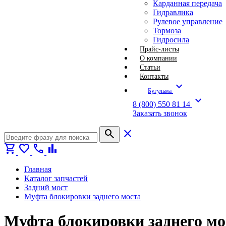
Карданная передача
Гидравлика
Рулевое управление
Тормоза
Гидросила
Прайс-листы
О компании
Статьи
Контакты
expand_more
Бугульма
expand_more
8 (800) 550 81 14
Заказать звонок
search
close
shopping_cart
favorite
call
bar_chart
Главная
Каталог запчастей
Задний мост
Муфта блокировки заднего моста
Муфта блокировки заднего мо