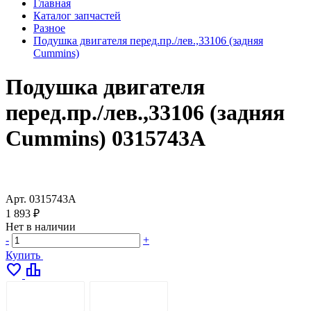
Главная
Каталог запчастей
Разное
Подушка двигателя перед.пр./лев.,33106 (задняя
Cummins)
Подушка двигателя
перед.пр./лев.,33106 (задняя
Cummins) 0315743А
Арт.
0315743А
1 893 ₽
Нет в наличии
-
+
Купить
favorite
leaderboard
ОПИСАНИЕ
ДОСТАВКА