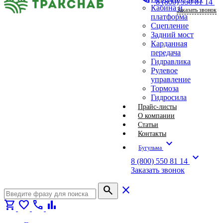
8 (800) 550 81 14
Кабина и
Заказать звонок
платформа
Сцепление
Задний мост
Карданная
передача
Гидравлика
Рулевое
управление
Тормоза
Гидросила
Прайс-листы
О компании
Статьи
Контакты
expand_more
Бугульма
expand_more
8 (800) 550 81 14
Заказать звонок
search
close
shopping_cart
favorite
call
bar_chart