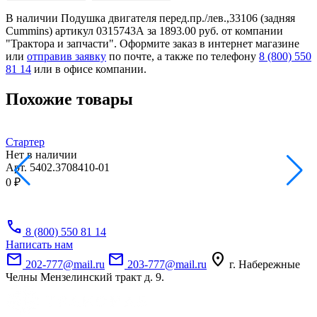
В наличии Подушка двигателя перед.пр./лев.,33106 (задняя
Cummins) артикул 0315743А за 1893.00 руб. от компании
"Трактора и запчасти". Оформите заказ в интернет магазине
или
отправив заявку
по почте, а также по телефону
8 (800) 550
81 14
или в офисе компании.
Похожие товары
Стартер
Г
Нет в наличии
Н
Арт.
5402.3708410-01
А
0 ₽
6
-
call
8 (800) 550 81 14
Написать нам
mail
mail
location_on
202-777@mail.ru
203-777@mail.ru
г. Набережные
Челны Мензелинский тракт д. 9.