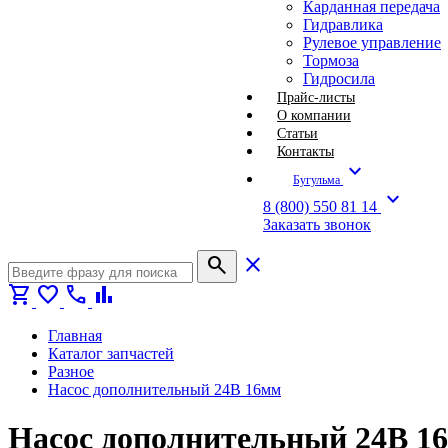
Карданная передача
Гидравлика
Рулевое управление
Тормоза
Гидросила
Прайс-листы
О компании
Статьи
Контакты
expand_more
Бугульма
expand_more
8 (800) 550 81 14
Заказать звонок
search
close
shopping_cart
favorite
call
bar_chart
Главная
Каталог запчастей
Разное
Насос дополнительный 24В 16мм
Насос дополнительный 24В 16