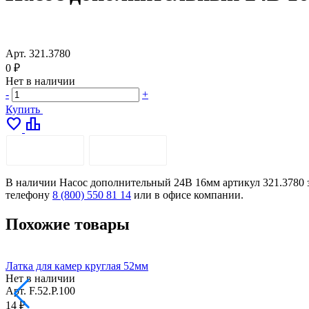
Арт.
321.3780
0 ₽
Нет в наличии
-
+
Купить
favorite
leaderboard
ОПИСАНИЕ
ДОСТАВКА
В наличии Насос дополнительный 24В 16мм артикул 321.3780 за
телефону
8 (800) 550 81 14
или в офисе компании.
Похожие товары
Латка для камер круглая 52мм
Нет в наличии
Арт.
F.52.P.100
14 ₽