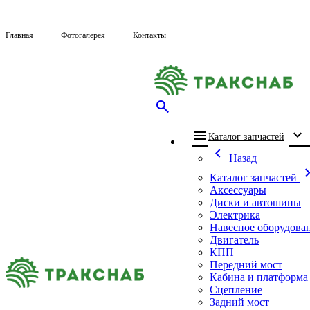
Главная
Фотогалерея
Контакты
search
menu
expand_more
che
Каталог запчастей
chevron_left
Назад
chevron_
Каталог запчастей
Аксессуары
Диски и автошины
Электрика
Навесное оборудова
Двигатель
КПП
Передний мост
Кабина и платформа
Сцепление
Задний мост