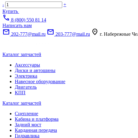
-
+
Купить
call
8 (800) 550 81 14
Написать нам
mail
mail
location_on
202-777@mail.ru
203-777@mail.ru
г. Набережные Че
Каталог запчастей
Аксессуары
Диски и автошины
Электрика
Навесное оборудование
Двигатель
КПП
Каталог запчастей
Сцепление
Кабина и платформа
Задний мост
Карданная передача
Гидравлика