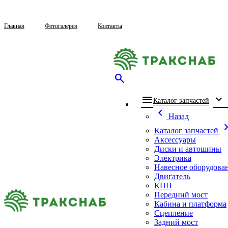
Главная
Фотогалерея
Контакты
search
menu
expand_more
che
Каталог запчастей
chevron_left
Назад
chevron_
Каталог запчастей
Аксессуары
Диски и автошины
Электрика
Навесное оборудова
Двигатель
КПП
Передний мост
Кабина и платформа
Сцепление
Задний мост