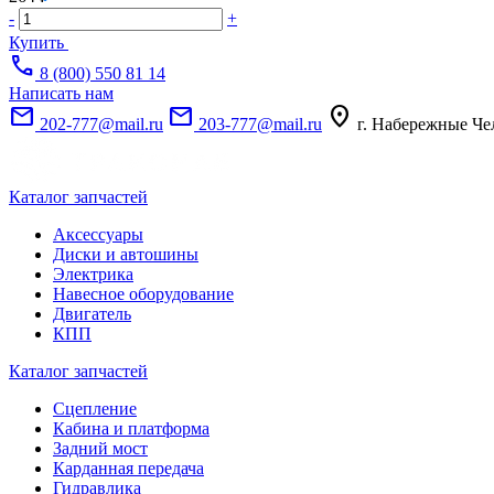
-
+
Купить
call
8 (800) 550 81 14
Написать нам
mail
mail
location_on
202-777@mail.ru
203-777@mail.ru
г. Набережные Че
Каталог запчастей
Аксессуары
Диски и автошины
Электрика
Навесное оборудование
Двигатель
КПП
Каталог запчастей
Сцепление
Кабина и платформа
Задний мост
Карданная передача
Гидравлика