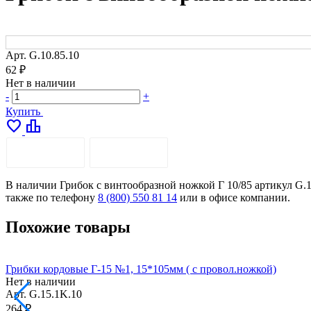
Арт.
G.10.85.10
62 ₽
Нет в наличии
-
+
Купить
favorite
leaderboard
ОПИСАНИЕ
ДОСТАВКА
В наличии Грибок с винтообразной ножкой Г 10/85 артикул G.10
также по телефону
8 (800) 550 81 14
или в офисе компании.
Похожие товары
Грибки кордовые Г-15 №1, 15*105мм ( с провол.ножкой)
Нет в наличии
Арт.
G.15.1K.10
264 ₽