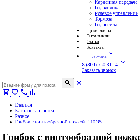
Карданная передача
Гидравлика
Рулевое управление
Тормоза
Гидросила
Прайс-листы
О компании
Статьи
Контакты
expand_more
Бугульма
expand_more
8 (800) 550 81 14
Заказать звонок
search
close
shopping_cart
favorite
call
bar_chart
Главная
Каталог запчастей
Разное
Грибок с винтообразной ножкой Г 10/85
Грибок с винтообразной ножкой