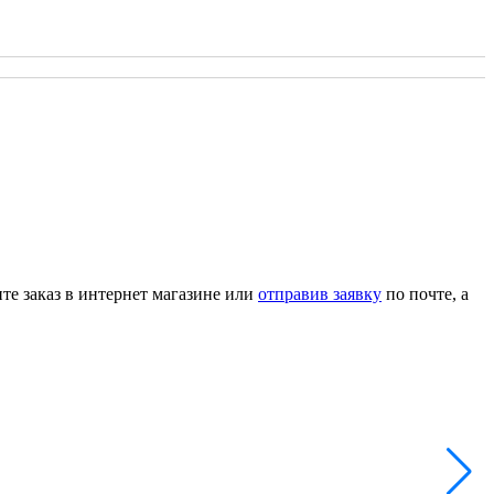
ите заказ в интернет магазине или
отправив заявку
по почте, а
Г
Н
А
3