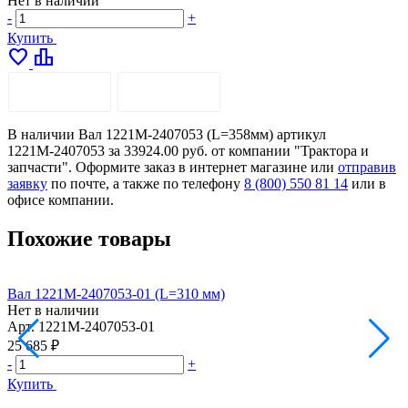
Нет в наличии
-
+
Купить
favorite
leaderboard
ОПИСАНИЕ
ДОСТАВКА
В наличии Вал 1221М-2407053 (L=358мм) артикул
1221М-2407053 за 33924.00 руб. от компании "Трактора и
запчасти". Оформите заказ в интернет магазине или
отправив
заявку
по почте, а также по телефону
8 (800) 550 81 14
или в
офисе компании.
Похожие товары
Вал 1221М-2407053-01 (L=310 мм)
Р
Нет в наличии
(
Арт.
1221М-2407053-01
Н
А
25 685 ₽
6
-
+
-
Купить