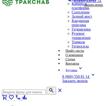
8 (800) 550 81 14
Кабина и
Заказать звонок
платформа
Сцепление
Задний мост
Карданная
передача
Гидравлика
Рулевое
управление
Тормоза
Гидросила
Прайс-листы
О компании
Статьи
Контакты
expand_more
Бугульма
expand_more
8 (800) 550 81 14
Заказать звонок
search
close
shopping_cart
favorite
call
bar_chart