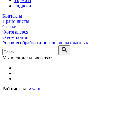
Тормоза
Гидросила
Контакты
Прайс-листы
Статьи
Фотогалерея
О компании
Условия обработки персональных данных
search
Мы в социальных сетях:
Работает на
iww.ru