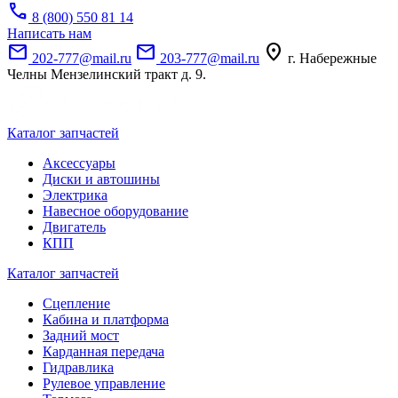
call
8 (800) 550 81 14
Написать нам
mail
mail
location_on
202-777@mail.ru
203-777@mail.ru
г. Набережные
Челны Мензелинский тракт д. 9.
Каталог запчастей
Аксессуары
Диски и автошины
Электрика
Навесное оборудование
Двигатель
КПП
Каталог запчастей
Сцепление
Кабина и платформа
Задний мост
Карданная передача
Гидравлика
Рулевое управление