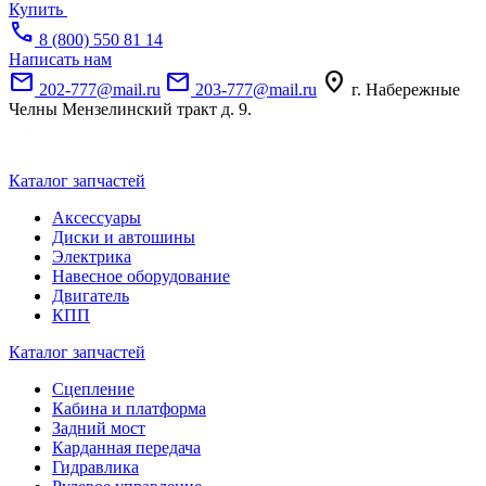
Купить
call
8 (800) 550 81 14
Написать нам
mail
mail
location_on
202-777@mail.ru
203-777@mail.ru
г. Набережные
Челны Мензелинский тракт д. 9.
Каталог запчастей
Аксессуары
Диски и автошины
Электрика
Навесное оборудование
Двигатель
КПП
Каталог запчастей
Сцепление
Кабина и платформа
Задний мост
Карданная передача
Гидравлика