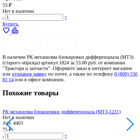
53 ₽
Нет в наличии
-
+
Купить
favorite
leaderboard
ОПИСАНИЕ
ДОСТАВКА
В наличии РК механизма блокировки дифференциала (МТЗ)
(старого образца) артикул 1824 за 53.00 руб. от компании
"Трактора и запчасти". Оформите заказ в интернет магазине
или
отправив заявку
по почте, а также по телефону
8 (800) 550
81 14
или в офисе компании.
Похожие товары
РК механизма блокировки дифференциала (МТЗ-1221)
Нет в наличии
Н
Арт.
4403
А
75 ₽
2
-
+
-