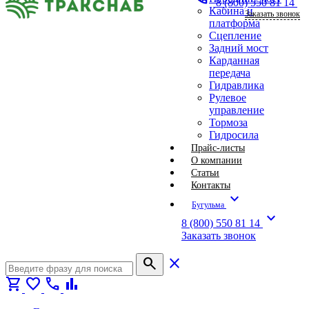
8 (800) 550 81 14
Кабина и
Заказать звонок
платформа
Сцепление
Задний мост
Карданная
передача
Гидравлика
Рулевое
управление
Тормоза
Гидросила
Прайс-листы
О компании
Статьи
Контакты
expand_more
Бугульма
expand_more
8 (800) 550 81 14
Заказать звонок
search
close
shopping_cart
favorite
call
bar_chart