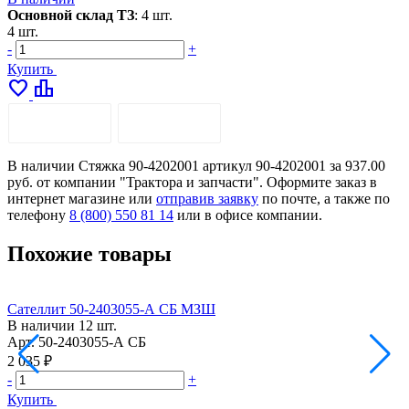
Основной склад ТЗ
:
4 шт.
4 шт.
-
+
Купить
favorite
leaderboard
ОПИСАНИЕ
ДОСТАВКА
В наличии Стяжка 90-4202001 артикул 90-4202001 за 937.00
руб. от компании "Трактора и запчасти". Оформите заказ в
интернет магазине или
отправив заявку
по почте, а также по
телефону
8 (800) 550 81 14
или в офисе компании.
Похожие товары
Сателлит 50-2403055-А СБ МЗШ
В наличии
12 шт.
Арт.
50-2403055-А СБ
А
2 035 ₽
5
-
+
-
Купить