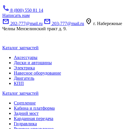
call
8 (800) 550 81 14
Написать нам
mail
mail
location_on
202-777@mail.ru
203-777@mail.ru
г. Набережные
Челны Мензелинский тракт д. 9.
Каталог запчастей
Аксессуары
Диски и автошины
Электрика
Навесное оборудование
Двигатель
КПП
Каталог запчастей
Сцепление
Кабина и платформа
Задний мост
Карданная передача
Гидравлика
Рулевое управление