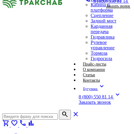
8 (800) 550 81 14
Кабина и
Заказать звонок
платформа
Сцепление
Задний мост
Карданная
передача
Гидравлика
Рулевое
управление
Тормоза
Гидросила
Прайс-листы
О компании
Статьи
Контакты
expand_more
Бугульма
expand_more
8 (800) 550 81 14
Заказать звонок
search
close
shopping_cart
favorite
call
bar_chart