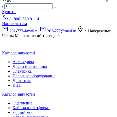
77 ₽
1
-
+
-
Купить
call
8 (800) 550 81 14
Написать нам
mail
mail
location_on
202-777@mail.ru
203-777@mail.ru
г. Набережные
Челны Мензелинский тракт д. 9.
Каталог запчастей
Аксессуары
Диски и автошины
Электрика
Навесное оборудование
Двигатель
КПП
Каталог запчастей
Сцепление
Кабина и платформа
Задний мост