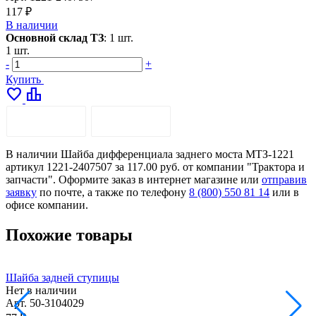
117 ₽
В наличии
Основной склад ТЗ
:
1 шт.
1 шт.
-
+
Купить
favorite
leaderboard
ОПИСАНИЕ
ДОСТАВКА
В наличии Шайба дифференциала заднего моста МТЗ-1221
артикул 1221-2407507 за 117.00 руб. от компании "Трактора и
запчасти". Оформите заказ в интернет магазине или
отправив
заявку
по почте, а также по телефону
8 (800) 550 81 14
или в
офисе компании.
Похожие товары
Шайба задней ступицы
Ш
Нет в наличии
Арт.
50-3104029
А