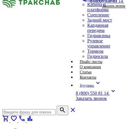
8 (800) 550 81 14
Кабина и
Заказать звонок
платформа
Сцепление
Задний мост
Карданная
передача
Гидравлика
Рулевое
управление
Тормоза
Гидросила
Прайс-листы
О компании
Статьи
Контакты
expand_more
Бугульма
expand_more
8 (800) 550 81 14
Заказать звонок
search
close
shopping_cart
favorite
call
bar_chart