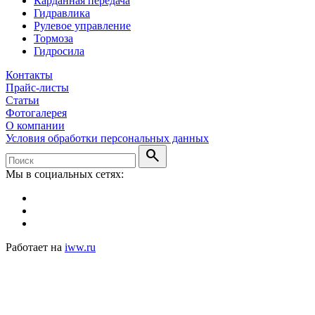
Карданная передача
Гидравлика
Рулевое управление
Тормоза
Гидросила
Контакты
Прайс-листы
Статьи
Фотогалерея
О компании
Условия обработки персональных данных
search
Мы в социальных сетях:
Работает на
iww.ru