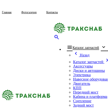
Главная
Фотогалерея
Контакты
search
menu
expand_more
che
Каталог запчастей
chevron_left
Назад
chevron_
Каталог запчастей
Аксессуары
Диски и автошины
Электрика
Навесное оборудова
Двигатель
КПП
Передний мост
Кабина и платформа
Сцепление
Задний мост