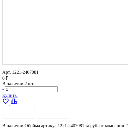
Арт.
1221-2407081
0 ₽
В наличии
2 шт.
-
+
Купить
favorite
leaderboard
ОПИСАНИЕ
ДОСТАВКА
В наличии Обойма артикул 1221-2407081 за руб. от компании "