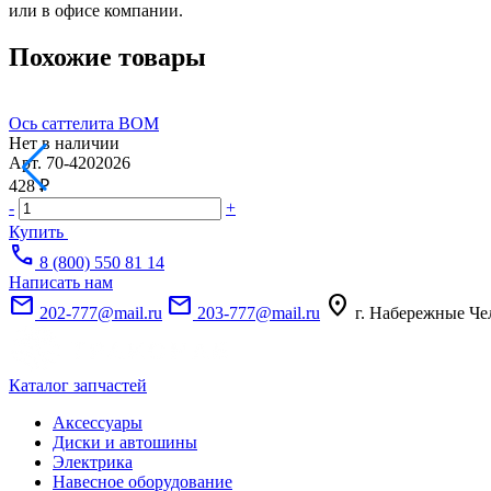
или в офисе компании.
Похожие товары
Ось саттелита ВОМ
Нет в наличии
Арт.
70-4202026
428 ₽
-
+
Купить
call
8 (800) 550 81 14
Написать нам
mail
mail
location_on
202-777@mail.ru
203-777@mail.ru
г. Набережные Че
Каталог запчастей
Аксессуары
Диски и автошины
Электрика
Навесное оборудование