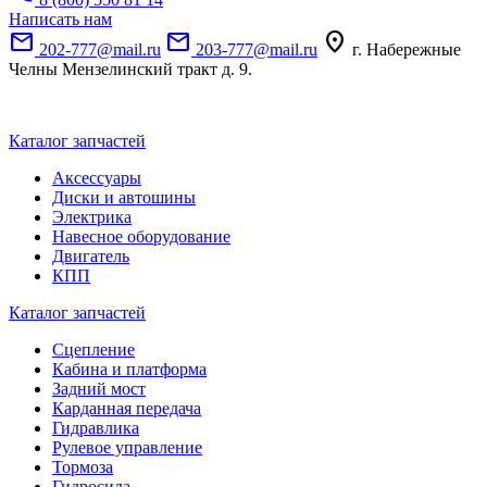
Написать нам
mail
mail
location_on
202-777@mail.ru
203-777@mail.ru
г. Набережные
Челны Мензелинский тракт д. 9.
Каталог запчастей
Аксессуары
Диски и автошины
Электрика
Навесное оборудование
Двигатель
КПП
Каталог запчастей
Сцепление
Кабина и платформа
Задний мост
Карданная передача
Гидравлика
Рулевое управление
Тормоза
Гидросила