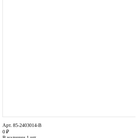
Арт.
85-2403014-В
0 ₽
В наличии
1 шт.