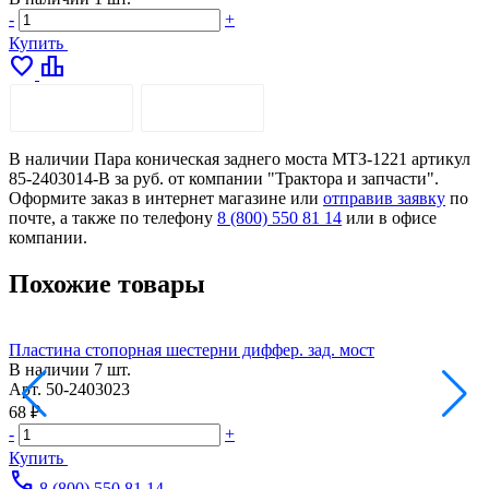
-
+
Купить
favorite
leaderboard
ОПИСАНИЕ
ДОСТАВКА
В наличии Пара коническая заднего моста МТЗ-1221 артикул
85-2403014-В за руб. от компании "Трактора и запчасти".
Оформите заказ в интернет магазине или
отправив заявку
по
почте, а также по телефону
8 (800) 550 81 14
или в офисе
компании.
Похожие товары
Пластина стопорная шестерни диффер. зад. мост
В наличии
7 шт.
Арт.
50-2403023
А
68 ₽
4
-
+
-
Купить
call
8 (800) 550 81 14