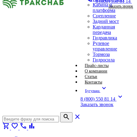
8 (800) 550 81 14
Кабина и
Заказать звонок
платформа
Сцепление
Задний мост
Карданная
передача
Гидравлика
Рулевое
управление
Тормоза
Гидросила
Прайс-листы
О компании
Статьи
Контакты
expand_more
Бугульма
expand_more
8 (800) 550 81 14
Заказать звонок
search
close
shopping_cart
favorite
call
bar_chart