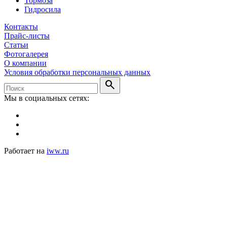
Тормоза
Гидросила
Контакты
Прайс-листы
Статьи
Фотогалерея
О компании
Условия обработки персональных данных
search
Мы в социальных сетях:
Работает на
iww.ru