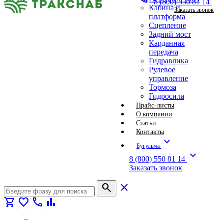
8 (800) 550 81 14
Кабина и
Заказать звонок
платформа
Сцепление
Задний мост
Карданная
передача
Гидравлика
Рулевое
управление
Тормоза
Гидросила
Прайс-листы
О компании
Статьи
Контакты
expand_more
Бугульма
expand_more
8 (800) 550 81 14
Заказать звонок
search
close
shopping_cart
favorite
call
bar_chart