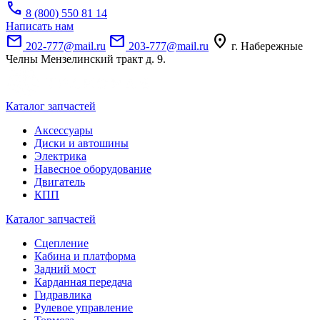
call
8 (800) 550 81 14
Написать нам
mail
mail
location_on
202-777@mail.ru
203-777@mail.ru
г. Набережные
Челны Мензелинский тракт д. 9.
Каталог запчастей
Аксессуары
Диски и автошины
Электрика
Навесное оборудование
Двигатель
КПП
Каталог запчастей
Сцепление
Кабина и платформа
Задний мост
Карданная передача
Гидравлика
Рулевое управление