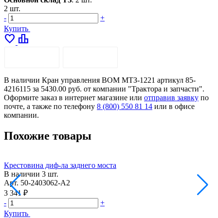
2 шт.
-
+
Купить
favorite
leaderboard
ОПИСАНИЕ
ДОСТАВКА
В наличии Кран управления ВОМ МТЗ-1221 артикул 85-
4216115 за 5430.00 руб. от компании "Трактора и запчасти".
Оформите заказ в интернет магазине или
отправив заявку
по
почте, а также по телефону
8 (800) 550 81 14
или в офисе
компании.
Похожие товары
Крестовина диф-ла заднего моста
К
В наличии
3 шт.
Арт.
50-2403062-А2
А
3 341 ₽
6
-
+
-
Купить