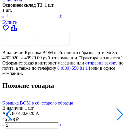
Основной склад ТЗ
:
1 шт.
1 шт.
-
+
Купить
favorite
leaderboard
ОПИСАНИЕ
ДОСТАВКА
В наличии Крышка ВОМ в сб. нового образца артикул 85-
4202020 за 49929.00 руб. от компании "Трактора и запчасти".
Оформите заказ в интернет магазине или
отправив заявку
по
почте, а также по телефону
8 (800) 550 81 14
или в офисе
компании.
Похожие товары
Крышка ВОМ в сб. старого образца
В наличии
1 шт.
Арт.
80-4202020-А
А
46 338 ₽
2
-
+
-