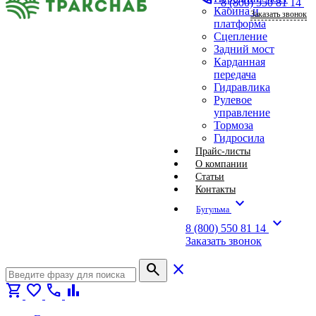
8 (800) 550 81 14
Кабина и
Заказать звонок
платформа
Сцепление
Задний мост
Карданная
передача
Гидравлика
Рулевое
управление
Тормоза
Гидросила
Прайс-листы
О компании
Статьи
Контакты
expand_more
Бугульма
expand_more
8 (800) 550 81 14
Заказать звонок
search
close
shopping_cart
favorite
call
bar_chart