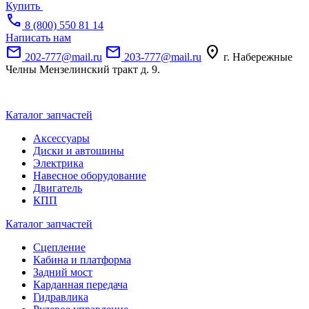
Купить
call
8 (800) 550 81 14
Написать нам
mail
mail
location_on
202-777@mail.ru
203-777@mail.ru
г. Набережные
Челны Мензелинский тракт д. 9.
Каталог запчастей
Аксессуары
Диски и автошины
Электрика
Навесное оборудование
Двигатель
КПП
Каталог запчастей
Сцепление
Кабина и платформа
Задний мост
Карданная передача
Гидравлика