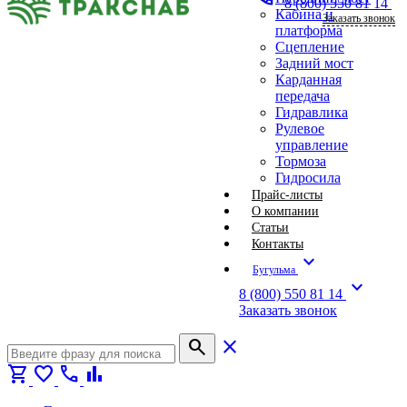
8 (800) 550 81 14
Кабина и
Заказать звонок
платформа
Сцепление
Задний мост
Карданная
передача
Гидравлика
Рулевое
управление
Тормоза
Гидросила
Прайс-листы
О компании
Статьи
Контакты
expand_more
Бугульма
expand_more
8 (800) 550 81 14
Заказать звонок
search
close
shopping_cart
favorite
call
bar_chart