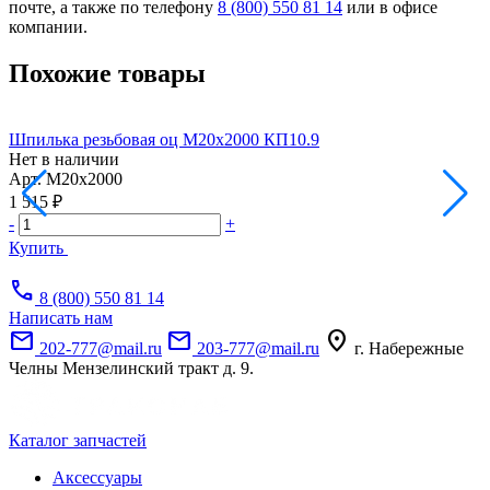
почте, а также по телефону
8 (800) 550 81 14
или в офисе
компании.
Похожие товары
Шпилька резьбовая оц М20х2000 КП10.9
Г
Нет в наличии
Арт.
М20х2000
Н
А
1 515 ₽
4
-
+
-
Купить
call
8 (800) 550 81 14
Написать нам
mail
mail
location_on
202-777@mail.ru
203-777@mail.ru
г. Набережные
Челны Мензелинский тракт д. 9.
Каталог запчастей
Аксессуары