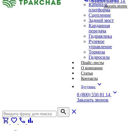
8 (800) 550 81 14
Кабина и
Заказать звонок
платформа
Сцепление
Задний мост
Карданная
передача
Гидравлика
Рулевое
управление
Тормоза
Гидросила
Прайс-листы
О компании
Статьи
Контакты
expand_more
Бугульма
expand_more
8 (800) 550 81 14
Заказать звонок
search
close
shopping_cart
favorite
call
bar_chart