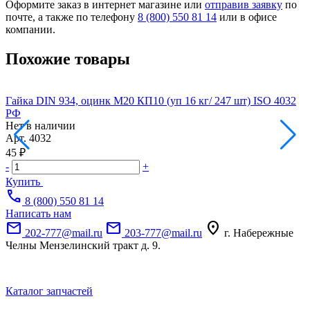
Оформите заказ в интернет магазине или
отправив заявку
по
почте, а также по телефону
8 (800) 550 81 14
или в офисе
компании.
Похожие товары
Гайка DIN 934, оцинк М20 КП10 (уп 16 кг/ 247 шт) ISO 4032
РФ
Н
Нет в наличии
А
Арт.
4032
0
45 ₽
-
+
Купить
call
8 (800) 550 81 14
Написать нам
mail
mail
location_on
202-777@mail.ru
203-777@mail.ru
г. Набережные
Челны Мензелинский тракт д. 9.
Каталог запчастей