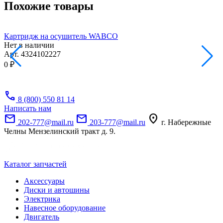
Похожие товары
Картридж на осушитель WABCO
Нет в наличии
Н
Арт.
4324102227
А
0 ₽
0
call
8 (800) 550 81 14
Написать нам
mail
mail
location_on
202-777@mail.ru
203-777@mail.ru
г. Набережные
Челны Мензелинский тракт д. 9.
Каталог запчастей
Аксессуары
Диски и автошины
Электрика
Навесное оборудование
Двигатель