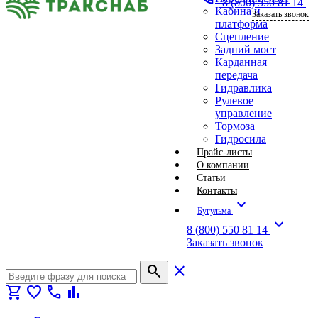
8 (800) 550 81 14
Кабина и
Заказать звонок
платформа
Сцепление
Задний мост
Карданная
передача
Гидравлика
Рулевое
управление
Тормоза
Гидросила
Прайс-листы
О компании
Статьи
Контакты
expand_more
Бугульма
expand_more
8 (800) 550 81 14
Заказать звонок
search
close
shopping_cart
favorite
call
bar_chart