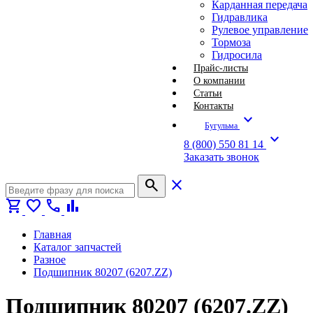
Карданная передача
Гидравлика
Рулевое управление
Тормоза
Гидросила
Прайс-листы
О компании
Статьи
Контакты
expand_more
Бугульма
expand_more
8 (800) 550 81 14
Заказать звонок
search
close
shopping_cart
favorite
call
bar_chart
Главная
Каталог запчастей
Разное
Подшипник 80207 (6207.ZZ)
Подшипник 80207 (6207.ZZ)