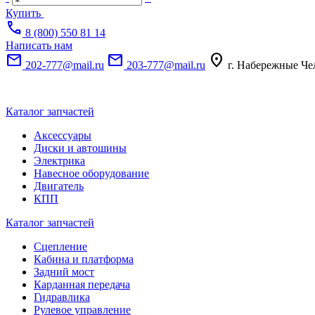
Купить
call
8 (800) 550 81 14
Написать нам
mail
mail
location_on
202-777@mail.ru
203-777@mail.ru
г. Набережные Че
Каталог запчастей
Аксессуары
Диски и автошины
Электрика
Навесное оборудование
Двигатель
КПП
Каталог запчастей
Сцепление
Кабина и платформа
Задний мост
Карданная передача
Гидравлика
Рулевое управление