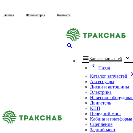
Главная
Фотогалерея
Контакты
search
menu
expand_more
che
Каталог запчастей
chevron_left
Назад
chevron_
Каталог запчастей
Аксессуары
Диски и автошины
Электрика
Навесное оборудова
Двигатель
КПП
Передний мост
Кабина и платформа
Сцепление
Задний мост