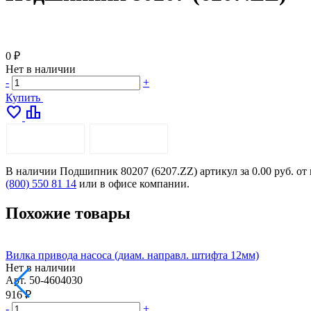
0 ₽
Нет в наличии
-
+
Купить
favorite
leaderboard
ОПИСАНИЕ
ДОСТАВКА
В наличии Подшипник 80207 (6207.ZZ) артикул за 0.00 руб. от
(800) 550 81 14
или в офисе компании.
Похожие товары
Вилка привода насоса (диам. направл. штифта 12мм)
Нет в наличии
Арт.
50-4604030
916 ₽
-
+