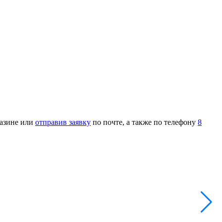
газине или
отправив заявку
по почте, а также по телефону
8
В
Н
А
2
-