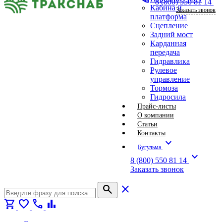
8 (800) 550 81 14
Кабина и
Заказать звонок
платформа
Сцепление
Задний мост
Карданная
передача
Гидравлика
Рулевое
управление
Тормоза
Гидросила
Прайс-листы
О компании
Статьи
Контакты
expand_more
Бугульма
expand_more
8 (800) 550 81 14
Заказать звонок
search
close
shopping_cart
favorite
call
bar_chart