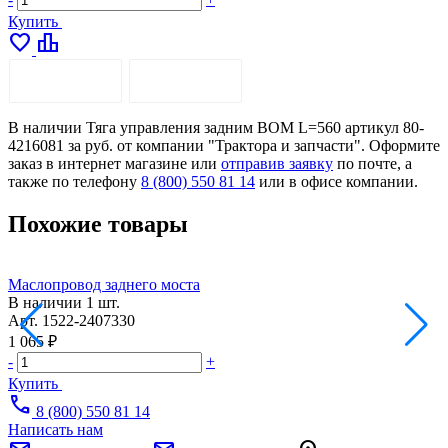
Купить
favorite
leaderboard
ОПИСАНИЕ
ДОСТАВКА
В наличии Тяга управления задним ВОМ L=560 артикул 80-
4216081 за руб. от компании "Трактора и запчасти". Оформите
заказ в интернет магазине или
отправив заявку
по почте, а
также по телефону
8 (800) 550 81 14
или в офисе компании.
Похожие товары
Маслопровод заднего моста
В наличии
1 шт.
Арт.
1522-2407330
А
1 065 ₽
5
-
+
-
Купить
call
8 (800) 550 81 14
Написать нам