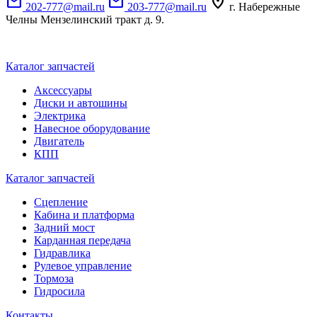
mail
mail
location_on
202-777@mail.ru
203-777@mail.ru
г. Набережные
Челны Мензелинский тракт д. 9.
Каталог запчастей
Аксессуары
Диски и автошины
Электрика
Навесное оборудование
Двигатель
КПП
Каталог запчастей
Сцепление
Кабина и платформа
Задний мост
Карданная передача
Гидравлика
Рулевое управление
Тормоза
Гидросила
Контакты