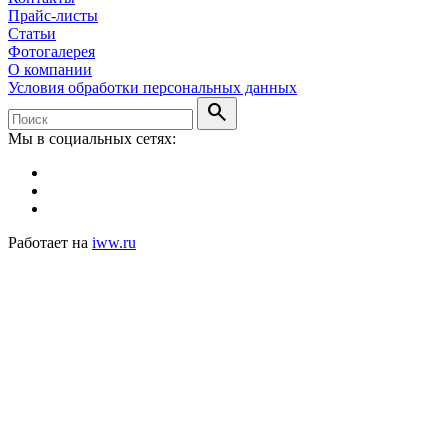
Прайс-листы
Статьи
Фотогалерея
О компании
Условия обработки персональных данных
search
Мы в социальных сетях:
Работает на
iww.ru