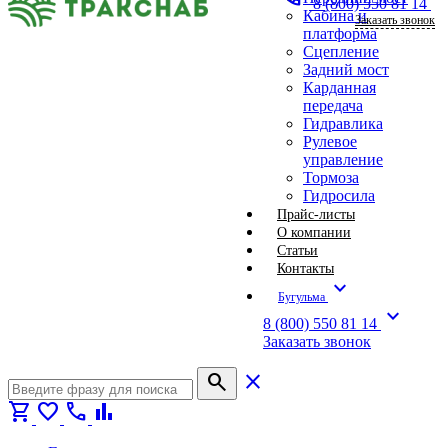
8 (800) 550 81 14
Кабина и
Заказать звонок
платформа
Сцепление
Задний мост
Карданная
передача
Гидравлика
Рулевое
управление
Тормоза
Гидросила
Прайс-листы
О компании
Статьи
Контакты
expand_more
Бугульма
expand_more
8 (800) 550 81 14
Заказать звонок
search
close
shopping_cart
favorite
call
bar_chart