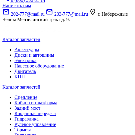
8 (800) 550 81 14
Написать нам
mail
mail
location_on
202-777@mail.ru
203-777@mail.ru
г. Набережные
Челны Мензелинский тракт д. 9.
Каталог запчастей
Аксессуары
Диски и автошины
Электрика
Навесное оборудование
Двигатель
КПП
Каталог запчастей
Сцепление
Кабина и платформа
Задний мост
Карданная передача
Гидравлика
Рулевое управление
Тормоза