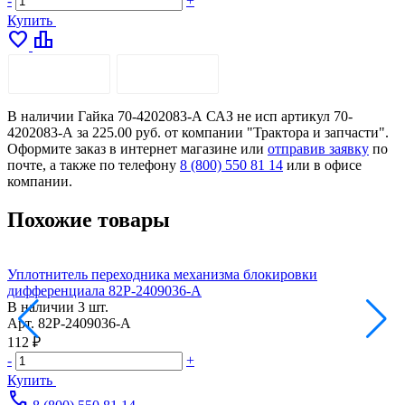
-
+
Купить
favorite
leaderboard
ОПИСАНИЕ
ДОСТАВКА
В наличии Гайка 70-4202083-А САЗ не исп артикул 70-
4202083-А за 225.00 руб. от компании "Трактора и запчасти".
Оформите заказ в интернет магазине или
отправив заявку
по
почте, а также по телефону
8 (800) 550 81 14
или в офисе
компании.
Похожие товары
Уплотнитель переходника механизма блокировки
П
дифференциала 82Р-2409036-А
2
В наличии
3 шт.
Арт.
82Р-2409036-А
А
112 ₽
1
-
+
-
Купить
call