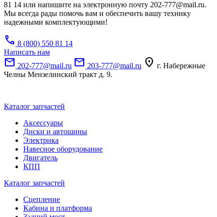
81 14 или напишите на электронную почту 202-777@mail.ru.
Мы всегда рады помочь вам и обеспечить вашу технику
надежными комплектующими!
call
8 (800) 550 81 14
Написать нам
mail
mail
location_on
202-777@mail.ru
203-777@mail.ru
г. Набережные
Челны Мензелинский тракт д. 9.
Каталог запчастей
Аксессуары
Диски и автошины
Электрика
Навесное оборудование
Двигатель
КПП
Каталог запчастей
Сцепление
Кабина и платформа
Задний мост