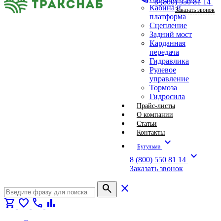
8 (800) 550 81 14
Кабина и
Заказать звонок
платформа
Сцепление
Задний мост
Карданная
передача
Гидравлика
Рулевое
управление
Тормоза
Гидросила
Прайс-листы
О компании
Статьи
Контакты
expand_more
Бугульма
expand_more
8 (800) 550 81 14
Заказать звонок
search
close
shopping_cart
favorite
call
bar_chart