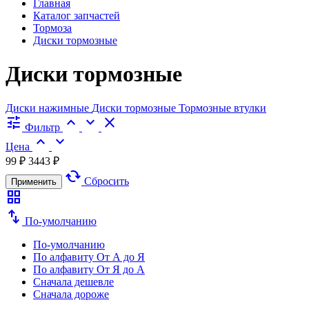
Главная
Каталог запчастей
Тормоза
Диски тормозные
Диски тормозные
Диски нажимные
Диски тормозные
Тормозные втулки
tune
expand_less
expand_more
close
Фильтр
expand_less
expand_more
Цена
99 ₽
3443 ₽
cached
Сбросить
Применить
grid_view
swap_vert
По-умолчанию
По-умолчанию
По алфавиту
От А до Я
По алфавиту
От Я до А
Сначала дешевле
Сначала дороже