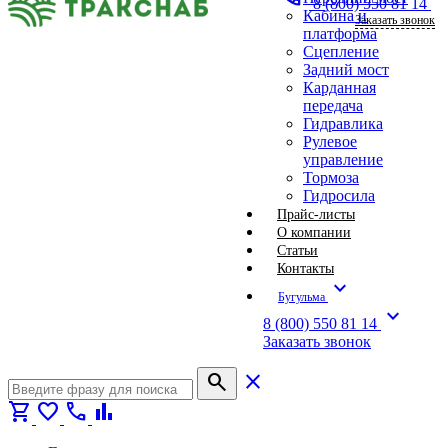
8 (800) 550 81 14
Кабина и
Заказать звонок
платформа
Сцепление
Задний мост
Карданная
передача
Гидравлика
Рулевое
управление
Тормоза
Гидросила
Прайс-листы
О компании
Статьи
Контакты
expand_more
Бугульма
expand_more
8 (800) 550 81 14
Заказать звонок
search
close
shopping_cart
favorite
call
bar_chart