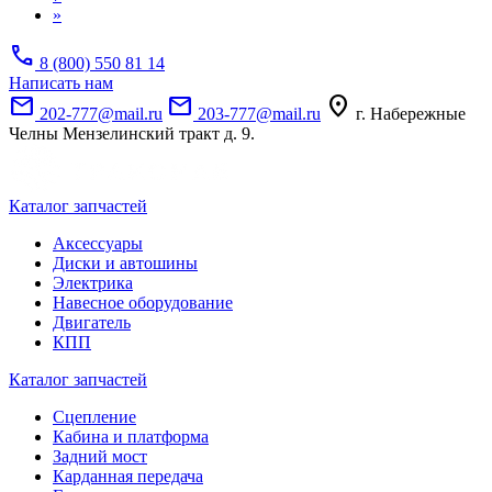
»
call
8 (800) 550 81 14
Написать нам
mail
mail
location_on
202-777@mail.ru
203-777@mail.ru
г. Набережные
Челны Мензелинский тракт д. 9.
Каталог запчастей
Аксессуары
Диски и автошины
Электрика
Навесное оборудование
Двигатель
КПП
Каталог запчастей
Сцепление
Кабина и платформа
Задний мост
Карданная передача