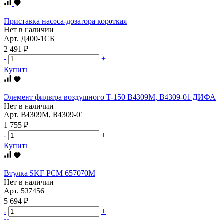
Приставка насоса-дозатора короткая
Нет в наличии
Арт.
Д400-1СБ
2 491 ₽
-
+
Купить
Элемент фильтра воздушного Т-150 В4309М, В4309-01 ДИФА
Нет в наличии
Арт.
В4309М, В4309-01
1 755 ₽
-
+
Купить
Втулка SKF PCM 657070M
Нет в наличии
Арт.
537456
5 694 ₽
-
+