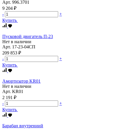
Арт.
996.3701
9 204 ₽
-
+
Купить
Пусковой двигатель П-23
Нет в наличии
Арт.
17-23-04СП
209 853 ₽
-
+
Купить
Амортизатор KR01
Нет в наличии
Арт.
KR01
2 191 ₽
-
+
Купить
Барабан внутрениий