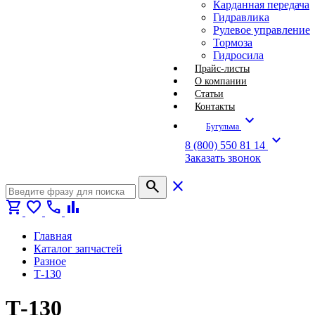
Карданная передача
Гидравлика
Рулевое управление
Тормоза
Гидросила
Прайс-листы
О компании
Статьи
Контакты
expand_more
Бугульма
expand_more
8 (800) 550 81 14
Заказать звонок
search
close
shopping_cart
favorite
call
bar_chart
Главная
Каталог запчастей
Разное
Т-130
Т-130