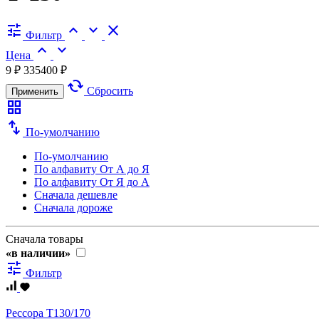
tune
expand_less
expand_more
close
Фильтр
expand_less
expand_more
Цена
9 ₽
335400 ₽
cached
Сбросить
Применить
grid_view
swap_vert
По-умолчанию
По-умолчанию
По алфавиту
От А до Я
По алфавиту
От Я до А
Сначала дешевле
Сначала дороже
Сначала товары
«в наличии»
tune
Фильтр
Рессора Т130/170