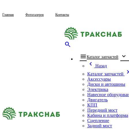
Главная
Фотогалерея
Контакты
search
menu
expand_more
che
Каталог запчастей
chevron_left
Назад
chevron_
Каталог запчастей
Аксессуары
Диски и автошины
Электрика
Навесное оборудова
Двигатель
КПП
Передний мост
Кабина и платформа
Сцепление
Задний мост