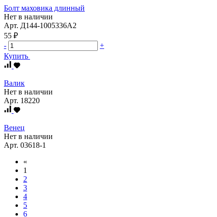
Болт маховика длинный
Нет в наличии
Арт.
Д144-1005336А2
55 ₽
-
+
Купить
Валик
Нет в наличии
Арт.
18220
Венец
Нет в наличии
Арт.
03618-1
«
1
2
3
4
5
6