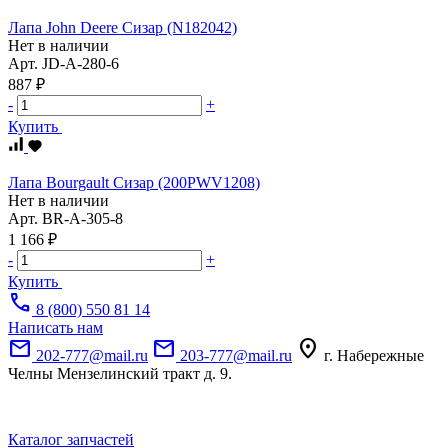
Лапа John Deere Сизар (N182042)
Нет в наличии
Арт.
JD-A-280-6
887 ₽
-
+
Купить
Лапа Bourgault Сизар (200PWV1208)
Нет в наличии
Арт.
BR-A-305-8
1 166 ₽
-
+
Купить
call
8 (800) 550 81 14
Написать нам
mail
mail
location_on
202-777@mail.ru
203-777@mail.ru
г. Набережные
Челны Мензелинский тракт д. 9.
Каталог запчастей