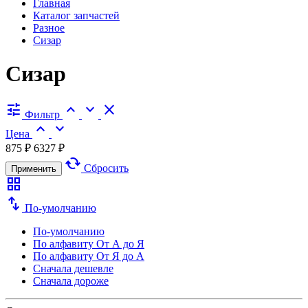
Главная
Каталог запчастей
Разное
Сизар
Сизар
tune
expand_less
expand_more
close
Фильтр
expand_less
expand_more
Цена
875 ₽
6327 ₽
cached
Сбросить
Применить
grid_view
swap_vert
По-умолчанию
По-умолчанию
По алфавиту
От А до Я
По алфавиту
От Я до А
Сначала дешевле
Сначала дороже