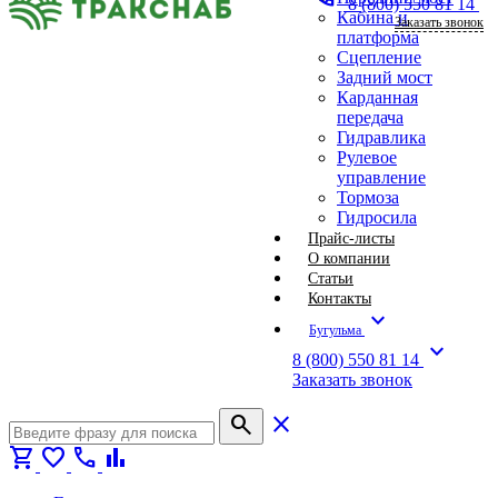
8 (800) 550 81 14
Кабина и
Заказать звонок
платформа
Сцепление
Задний мост
Карданная
передача
Гидравлика
Рулевое
управление
Тормоза
Гидросила
Прайс-листы
О компании
Статьи
Контакты
expand_more
Бугульма
expand_more
8 (800) 550 81 14
Заказать звонок
search
close
shopping_cart
favorite
call
bar_chart