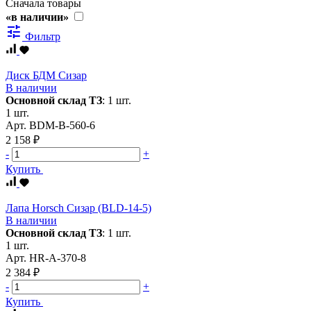
Сначала товары
«в наличии»
tune
Фильтр
Диск БДМ Сизар
В наличии
Основной склад ТЗ
:
1 шт.
1 шт.
Арт.
BDM-B-560-6
2 158 ₽
-
+
Купить
Лапа Horsch Сизар (BLD-14-5)
В наличии
Основной склад ТЗ
:
1 шт.
1 шт.
Арт.
HR-A-370-8
2 384 ₽
-
+
Купить