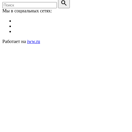
search
Мы в социальных сетях:
Работает на
iww.ru