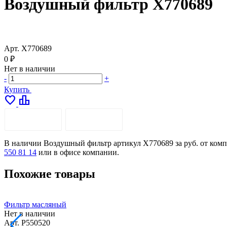
Воздушный фильтр X770689
Арт.
X770689
0 ₽
Нет в наличии
-
+
Купить
favorite
leaderboard
ОПИСАНИЕ
ДОСТАВКА
В наличии Воздушный фильтр артикул X770689 за руб. от комп
550 81 14
или в офисе компании.
Похожие товары
Фильтр масляный
Нет в наличии
Арт.
P550520