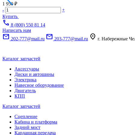
1 950 ₽
-
+
Купить
call
8 (800) 550 81 14
Написать нам
mail
mail
location_on
202-777@mail.ru
203-777@mail.ru
г. Набережные Че
Каталог запчастей
Аксессуары
Диски и автошины
Электрика
Навесное оборудование
Двигатель
КПП
Каталог запчастей
Сцепление
Кабина и платформа
Задний мост
Карданная передача