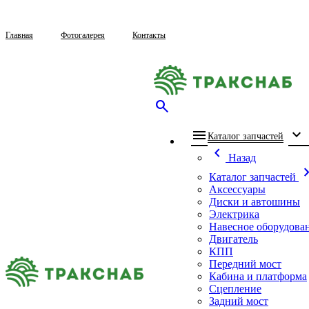
Главная
Фотогалерея
Контакты
search
menu
expand_more
che
Каталог запчастей
chevron_left
Назад
chevron_
Каталог запчастей
Аксессуары
Диски и автошины
Электрика
Навесное оборудова
Двигатель
КПП
Передний мост
Кабина и платформа
Сцепление
Задний мост