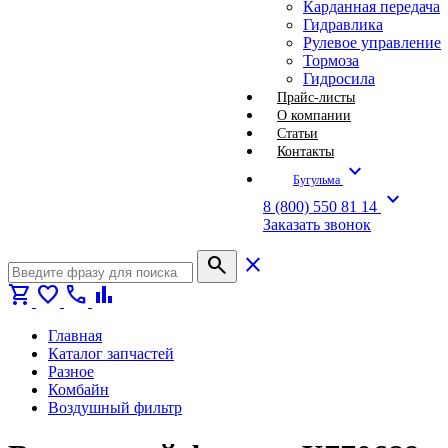
Карданная передача
Гидравлика
Рулевое управление
Тормоза
Гидросила
Прайс-листы
О компании
Статьи
Контакты
expand_more
Бугульма
expand_more
8 (800) 550 81 14
Заказать звонок
search
close
shopping_cart
favorite
call
bar_chart
Главная
Каталог запчастей
Разное
Комбайн
Воздушный фильтр