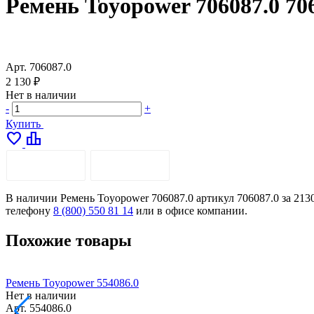
Ремень Toyopower 706087.0 70
Арт.
706087.0
2 130 ₽
Нет в наличии
-
+
Купить
favorite
leaderboard
ОПИСАНИЕ
ДОСТАВКА
В наличии Ремень Toyopower 706087.0 артикул 706087.0 за 2130
телефону
8 (800) 550 81 14
или в офисе компании.
Похожие товары
Ремень Toyopower 554086.0
Нет в наличии
Арт.
554086.0