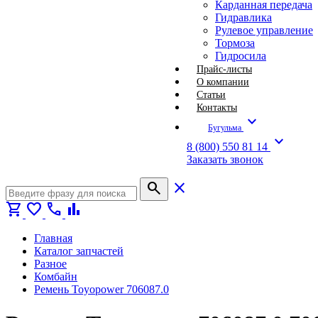
Карданная передача
Гидравлика
Рулевое управление
Тормоза
Гидросила
Прайс-листы
О компании
Статьи
Контакты
expand_more
Бугульма
expand_more
8 (800) 550 81 14
Заказать звонок
search
close
shopping_cart
favorite
call
bar_chart
Главная
Каталог запчастей
Разное
Комбайн
Ремень Toyopower 706087.0