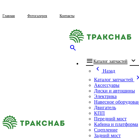
Главная
Фотогалерея
Контакты
search
menu
expand_more
che
Каталог запчастей
chevron_left
Назад
chevron_
Каталог запчастей
Аксессуары
Диски и автошины
Электрика
Навесное оборудова
Двигатель
КПП
Передний мост
Кабина и платформа
Сцепление
Задний мост