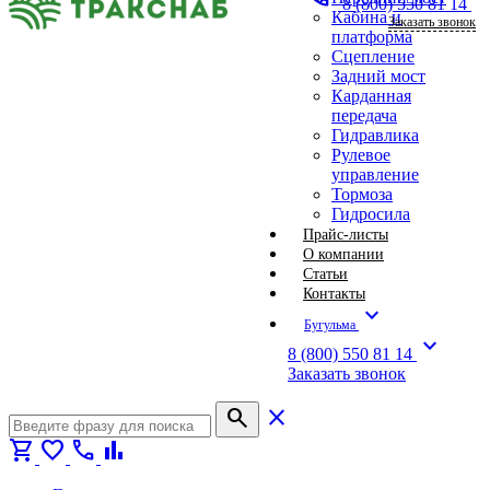
8 (800) 550 81 14
Кабина и
Заказать звонок
платформа
Сцепление
Задний мост
Карданная
передача
Гидравлика
Рулевое
управление
Тормоза
Гидросила
Прайс-листы
О компании
Статьи
Контакты
expand_more
Бугульма
expand_more
8 (800) 550 81 14
Заказать звонок
search
close
shopping_cart
favorite
call
bar_chart