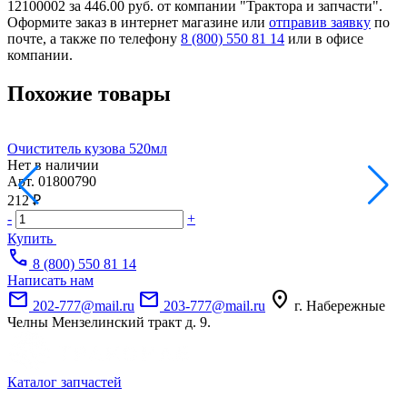
12100002 за 446.00 руб. от компании "Трактора и запчасти".
Оформите заказ в интернет магазине или
отправив заявку
по
почте, а также по телефону
8 (800) 550 81 14
или в офисе
компании.
Похожие товары
Очиститель кузова 520мл
П
Нет в наличии
Н
Арт.
01800790
А
212 ₽
4
-
+
-
Купить
call
8 (800) 550 81 14
Написать нам
mail
mail
location_on
202-777@mail.ru
203-777@mail.ru
г. Набережные
Челны Мензелинский тракт д. 9.
Каталог запчастей