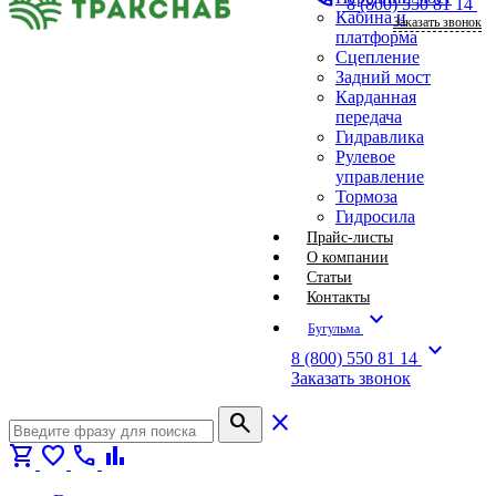
8 (800) 550 81 14
Кабина и
Заказать звонок
платформа
Сцепление
Задний мост
Карданная
передача
Гидравлика
Рулевое
управление
Тормоза
Гидросила
Прайс-листы
О компании
Статьи
Контакты
expand_more
Бугульма
expand_more
8 (800) 550 81 14
Заказать звонок
search
close
shopping_cart
favorite
call
bar_chart