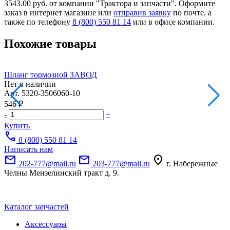
3543.00 руб. от компании "Трактора и запчасти". Оформите
заказ в интернет магазине или
отправив заявку
по почте, а
также по телефону
8 (800) 550 81 14
или в офисе компании.
Похожие товары
Шланг тормозной ЗАВОД
Нет в наличии
Н
Арт.
5320-3506060-10
1
546 ₽
-
-
+
Купить
call
8 (800) 550 81 14
Написать нам
mail
mail
location_on
202-777@mail.ru
203-777@mail.ru
г. Набережные
Челны Мензелинский тракт д. 9.
Каталог запчастей
Аксессуары