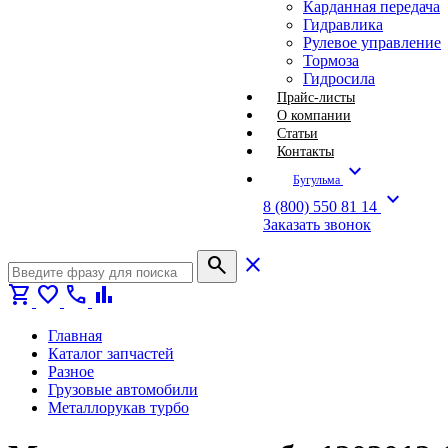
Карданная передача
Гидравлика
Рулевое управление
Тормоза
Гидросила
Прайс-листы
О компании
Статьи
Контакты
expand_more
Бугульма
expand_more
8 (800) 550 81 14
Заказать звонок
search
close
shopping_cart
favorite
call
bar_chart
Главная
Каталог запчастей
Разное
Грузовые автомобили
Металлорукав турбо