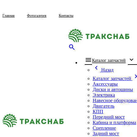
Главная
Фотогалерея
Контакты
search
menu
expand_more
che
Каталог запчастей
chevron_left
Назад
chevron_
Каталог запчастей
Аксессуары
Диски и автошины
Электрика
Навесное оборудова
Двигатель
КПП
Передний мост
Кабина и платформа
Сцепление
Задний мост