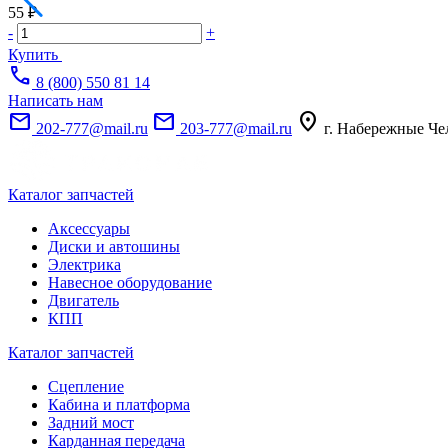
55 ₽
-
+
Купить
call
8 (800) 550 81 14
Написать нам
mail
mail
location_on
202-777@mail.ru
203-777@mail.ru
г. Набережные Че
Каталог запчастей
Аксессуары
Диски и автошины
Электрика
Навесное оборудование
Двигатель
КПП
Каталог запчастей
Сцепление
Кабина и платформа
Задний мост
Карданная передача