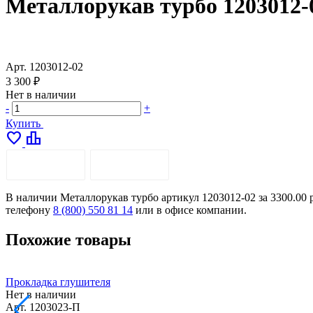
Металлорукав турбо 1203012-
Арт.
1203012-02
3 300 ₽
Нет в наличии
-
+
Купить
favorite
leaderboard
ОПИСАНИЕ
ДОСТАВКА
В наличии Металлорукав турбо артикул 1203012-02 за 3300.00 
телефону
8 (800) 550 81 14
или в офисе компании.
Похожие товары
Прокладка глушителя
Нет в наличии
Арт.
1203023-П