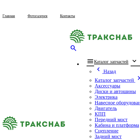
Главная
Фотогалерея
Контакты
search
menu
expand_more
che
Каталог запчастей
chevron_left
Назад
chevron_
Каталог запчастей
Аксессуары
Диски и автошины
Электрика
Навесное оборудова
Двигатель
КПП
Передний мост
Кабина и платформа
Сцепление
Задний мост