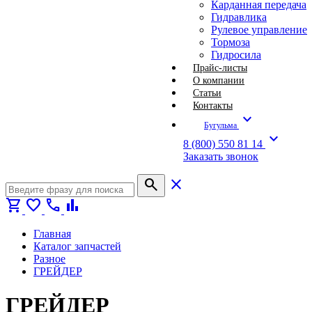
Карданная передача
Гидравлика
Рулевое управление
Тормоза
Гидросила
Прайс-листы
О компании
Статьи
Контакты
expand_more
Бугульма
expand_more
8 (800) 550 81 14
Заказать звонок
search
close
shopping_cart
favorite
call
bar_chart
Главная
Каталог запчастей
Разное
ГРЕЙДЕР
ГРЕЙДЕР