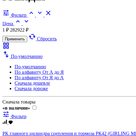
tune
expand_less
expand_more
close
Фильтр
expand_less
expand_more
Цена
1 ₽
282922 ₽
cached
Сбросить
Применить
grid_view
swap_vert
По-умолчанию
По-умолчанию
По алфавиту
От А до Я
По алфавиту
От Я до А
Сначала дешевле
Сначала дороже
Сначала товары
«в наличии»
tune
Фильтр
РК главного цилиндра сцепления и тормоза РК42 (GIRLING 