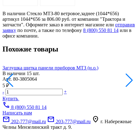
В наличии Стекло МТЗ-80 ветровое,заднее (1044*656)
артикул 1044*656 за 806.00 руб. от компании "Трактора и
запчасти". Оформите заказ в интернет магазине или
отправив
заявку
по почте, а также по телефону
8 (800) 550 81 14
или в
офисе компании.
Похожие товары
Заглушка щитка панели приборов МТЗ (н.о.)
Р
В наличии
15 шт.
Арт.
80-3805064
А
5 ₽
1
-
+
-
Купить
call
8 (800) 550 81 14
Написать нам
mail
mail
location_on
202-777@mail.ru
203-777@mail.ru
г. Набережные
Челны Мензелинский тракт д. 9.