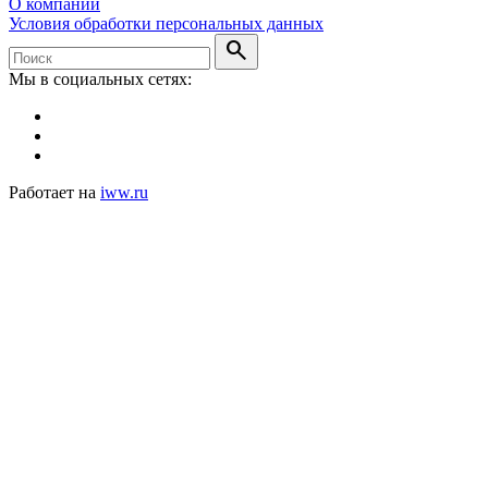
О компании
Условия обработки персональных данных
search
Мы в социальных сетях:
Работает на
iww.ru