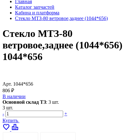
Главная
Каталог запчастей
Кабина и платформа
Стекло МТЗ-80 ветровое,заднее (1044*656)
Стекло МТЗ-80
ветровое,заднее (1044*656)
1044*656
Арт.
1044*656
806 ₽
В наличии
Основной склад ТЗ
:
3 шт.
3 шт.
-
+
Купить
favorite
leaderboard
ОПИСАНИЕ
ДОСТАВКА