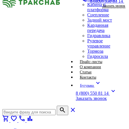
8 (800) 550 81 14
Кабина и
Заказать звонок
платформа
Сцепление
Задний мост
Карданная
передача
Гидравлика
Рулевое
управление
Тормоза
Гидросила
Прайс-листы
О компании
Статьи
Контакты
expand_more
Бугульма
expand_more
8 (800) 550 81 14
Заказать звонок
search
close
shopping_cart
favorite
call
bar_chart