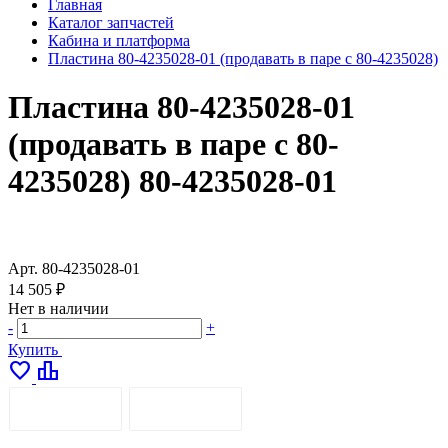
Главная
Каталог запчастей
Кабина и платформа
Пластина 80-4235028-01 (продавать в паре с 80-4235028)
Пластина 80-4235028-01
(продавать в паре с 80-
4235028) 80-4235028-01
Арт.
80-4235028-01
14 505 ₽
Нет в наличии
-
+
Купить
favorite
leaderboard
ОПИСАНИЕ
ДОСТАВКА