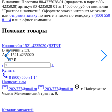
В наличии Пластина 80-4235028-01 (продавать в паре с 80-
4235028) артикул 80-4235028-01 за 14505.00 руб. от компании
"Трактора и запчасти". Оформите заказ в интернет магазине
или
отправив заявку
по почте, а также по телефону
8 (800) 550
81 14
или в офисе компании.
Похожие товары
Кронштейн 1521-4235020 (ВЗТЗЧ)
К
В наличии
2 шт.
Н
Арт.
1521-4235020
А
11 377 ₽
2
-
+
-
Купить
call
8 (800) 550 81 14
Написать нам
mail
mail
location_on
202-777@mail.ru
203-777@mail.ru
г. Набережные
Челны Мензелинский тракт д. 9.
Каталог запчастей