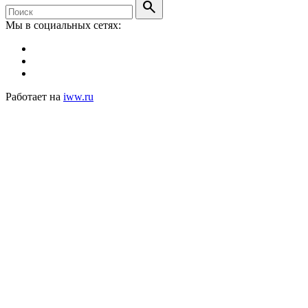
search
Мы в социальных сетях:
Работает на
iww.ru