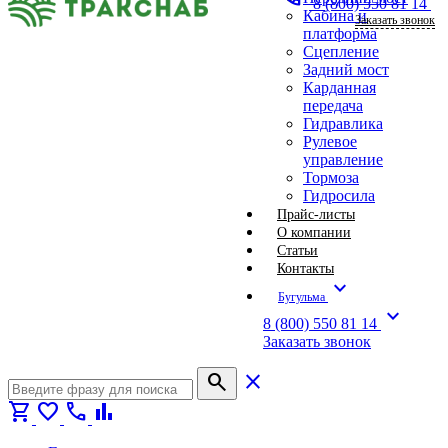
8 (800) 550 81 14
Кабина и
Заказать звонок
платформа
Сцепление
Задний мост
Карданная
передача
Гидравлика
Рулевое
управление
Тормоза
Гидросила
Прайс-листы
О компании
Статьи
Контакты
expand_more
Бугульма
expand_more
8 (800) 550 81 14
Заказать звонок
search
close
shopping_cart
favorite
call
bar_chart