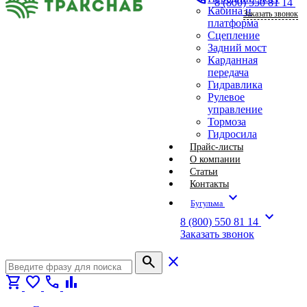
8 (800) 550 81 14
Кабина и
Заказать звонок
платформа
Сцепление
Задний мост
Карданная
передача
Гидравлика
Рулевое
управление
Тормоза
Гидросила
Прайс-листы
О компании
Статьи
Контакты
expand_more
Бугульма
expand_more
8 (800) 550 81 14
Заказать звонок
search
close
shopping_cart
favorite
call
bar_chart