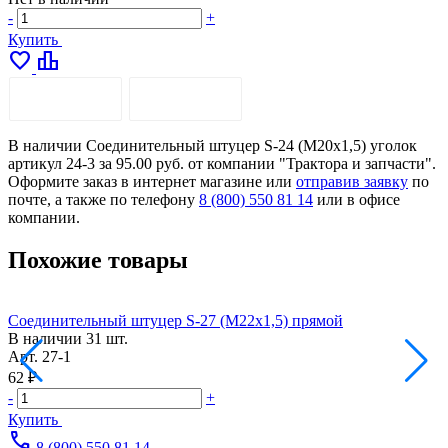
-
+
Купить
favorite
leaderboard
ОПИСАНИЕ
ДОСТАВКА
В наличии Соединительный штуцер S-24 (М20х1,5) уголок
артикул 24-3 за 95.00 руб. от компании "Трактора и запчасти".
Оформите заказ в интернет магазине или
отправив заявку
по
почте, а также по телефону
8 (800) 550 81 14
или в офисе
компании.
Похожие товары
Соединительный штуцер S-27 (М22х1,5) прямой
С
В наличии
31 шт.
Арт.
27-1
А
62 ₽
1
-
+
-
Купить
call
8 (800) 550 81 14