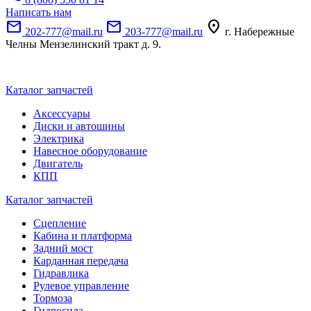
Написать нам
mail
mail
location_on
202-777@mail.ru
203-777@mail.ru
г. Набережные
Челны Мензелинский тракт д. 9.
Каталог запчастей
Аксессуары
Диски и автошины
Электрика
Навесное оборудование
Двигатель
КПП
Каталог запчастей
Сцепление
Кабина и платформа
Задний мост
Карданная передача
Гидравлика
Рулевое управление
Тормоза
Гидросила