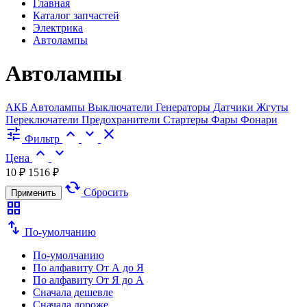
Главная
Каталог запчастей
Электрика
Автолампы
Автолампы
АКБ
Автолампы
Выключатели
Генераторы
Датчики
Жгуты
Переключатели
Предохранители
Стартеры
Фары
Фонари
tune
expand_less
expand_more
close
Фильтр
expand_less
expand_more
Цена
10 ₽
1516 ₽
cached
Сбросить
Применить
grid_view
swap_vert
По-умолчанию
По-умолчанию
По алфавиту
От А до Я
По алфавиту
От Я до А
Сначала дешевле
Сначала дороже