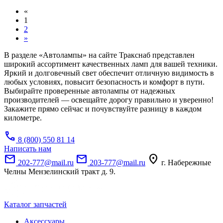
«
1
2
»
В разделе «Автолампы» на сайте Тракснаб представлен
широкий ассортимент качественных ламп для вашей техники.
Яркий и долговечный свет обеспечит отличную видимость в
любых условиях, повысит безопасность и комфорт в пути.
Выбирайте проверенные автолампы от надежных
производителей — освещайте дорогу правильно и уверенно!
Закажите прямо сейчас и почувствуйте разницу в каждом
километре.
call
8 (800) 550 81 14
Написать нам
mail
mail
location_on
202-777@mail.ru
203-777@mail.ru
г. Набережные
Челны Мензелинский тракт д. 9.
Каталог запчастей
Аксессуары