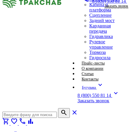
8 (800) 550 81 14
Кабина и
Заказать звонок
платформа
Сцепление
Задний мост
Карданная
передача
Гидравлика
Рулевое
управление
Тормоза
Гидросила
Прайс-листы
О компании
Статьи
Контакты
expand_more
Бугульма
expand_more
8 (800) 550 81 14
Заказать звонок
search
close
shopping_cart
favorite
call
bar_chart