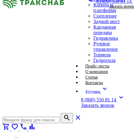
8 (800) 550 81 14
Кабина и
Заказать звонок
платформа
Сцепление
Задний мост
Карданная
передача
Гидравлика
Рулевое
управление
Тормоза
Гидросила
Прайс-листы
О компании
Статьи
Контакты
expand_more
Бугульма
expand_more
8 (800) 550 81 14
Заказать звонок
search
close
shopping_cart
favorite
call
bar_chart