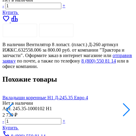
-
+
Купить
favorite
leaderboard
ОПИСАНИЕ
ДОСТАВКА
В наличии Вентилятор 8 лопаст. (пласт.) Д-260 артикул
ИЖКС.632558.006 за 800.00 руб. от компании "Трактора и
запчасти". Оформите заказ в интернет магазине или
отправив
заявку
по почте, а также по телефону
8 (800) 550 81 14
или в
офисе компании.
Похожие товары
Вкладыши коренные Н1 Д-245.35 Евро 4
В
Нет в наличии
Н
Арт.
245.35-1000102 Н1
А
2 730 ₽
1
-
+
-
Купить
call