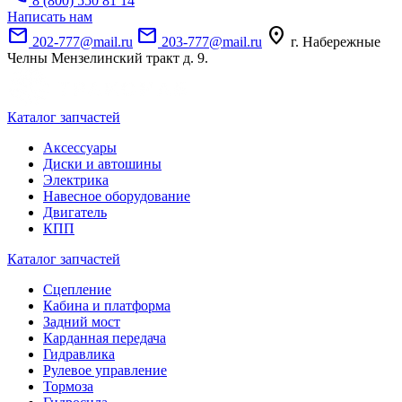
8 (800) 550 81 14
Написать нам
mail
mail
location_on
202-777@mail.ru
203-777@mail.ru
г. Набережные
Челны Мензелинский тракт д. 9.
Каталог запчастей
Аксессуары
Диски и автошины
Электрика
Навесное оборудование
Двигатель
КПП
Каталог запчастей
Сцепление
Кабина и платформа
Задний мост
Карданная передача
Гидравлика
Рулевое управление
Тормоза