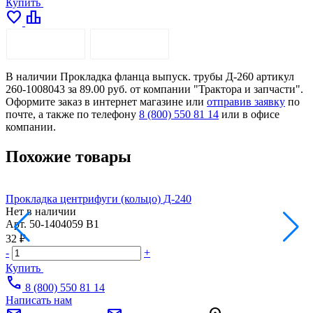
Купить
favorite
leaderboard
ОПИСАНИЕ
ДОСТАВКА
В наличии Прокладка фланца выпуск. трубы Д-260 артикул
260-1008043 за 89.00 руб. от компании "Трактора и запчасти".
Оформите заказ в интернет магазине или
отправив заявку
по
почте, а также по телефону
8 (800) 550 81 14
или в офисе
компании.
Похожие товары
Прокладка центрифуги (кольцо) Д-240
П
Нет в наличии
Арт.
50-1404059 В1
А
32 ₽
3
-
+
-
Купить
call
8 (800) 550 81 14
Написать нам