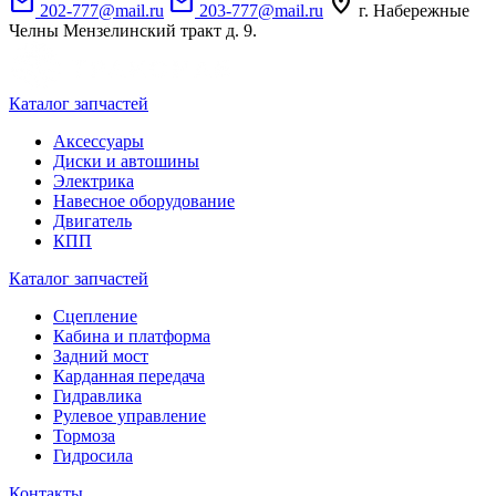
mail
mail
location_on
202-777@mail.ru
203-777@mail.ru
г. Набережные
Челны Мензелинский тракт д. 9.
Каталог запчастей
Аксессуары
Диски и автошины
Электрика
Навесное оборудование
Двигатель
КПП
Каталог запчастей
Сцепление
Кабина и платформа
Задний мост
Карданная передача
Гидравлика
Рулевое управление
Тормоза
Гидросила
Контакты