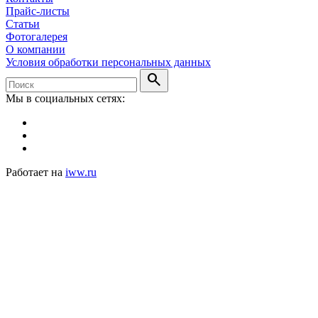
Прайс-листы
Статьи
Фотогалерея
О компании
Условия обработки персональных данных
search
Мы в социальных сетях:
Работает на
iww.ru