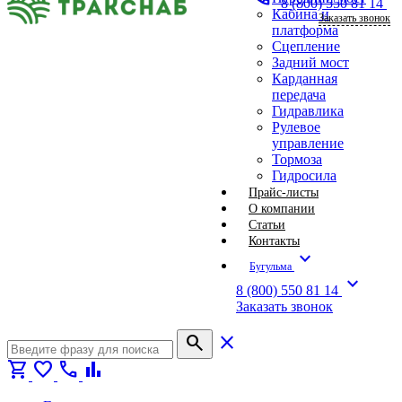
8 (800) 550 81 14
Кабина и
Заказать звонок
платформа
Сцепление
Задний мост
Карданная
передача
Гидравлика
Рулевое
управление
Тормоза
Гидросила
Прайс-листы
О компании
Статьи
Контакты
expand_more
Бугульма
expand_more
8 (800) 550 81 14
Заказать звонок
search
close
shopping_cart
favorite
call
bar_chart