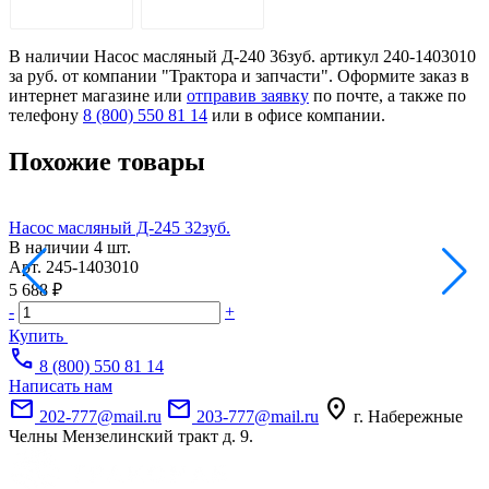
ОПИСАНИЕ
ДОСТАВКА
В наличии Насос масляный Д-240 36зуб. артикул 240-1403010
за руб. от компании "Трактора и запчасти". Оформите заказ в
интернет магазине или
отправив заявку
по почте, а также по
телефону
8 (800) 550 81 14
или в офисе компании.
Похожие товары
Насос масляный Д-245 32зуб.
Н
В наличии
4 шт.
Арт.
245-1403010
А
5 688 ₽
5
-
+
-
Купить
call
8 (800) 550 81 14
Написать нам
mail
mail
location_on
202-777@mail.ru
203-777@mail.ru
г. Набережные
Челны Мензелинский тракт д. 9.