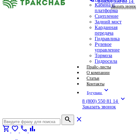
8 (800) 550 81 14
Кабина и
Заказать звонок
платформа
Сцепление
Задний мост
Карданная
передача
Гидравлика
Рулевое
управление
Тормоза
Гидросила
Прайс-листы
О компании
Статьи
Контакты
expand_more
Бугульма
expand_more
8 (800) 550 81 14
Заказать звонок
search
close
shopping_cart
favorite
call
bar_chart