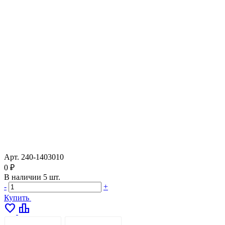
Арт.
240-1403010
0 ₽
В наличии
5 шт.
-
+
Купить
favorite
leaderboard