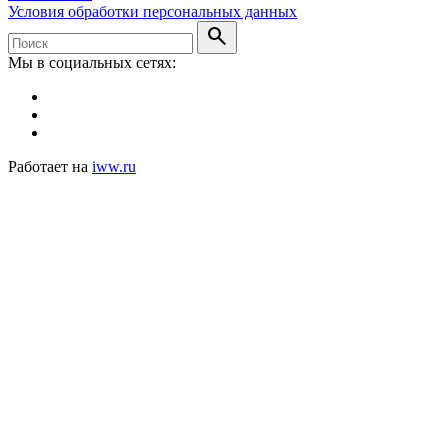
Условия обработки персональных данных
search
Мы в социальных сетях:
Работает на
iww.ru