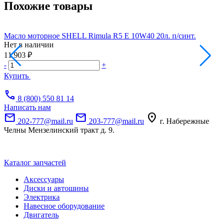
Похожие товары
Масло моторное SHELL Rimula R5 E 10W40 20л. п/синт.
Г
Нет в наличии
Н
А
11 903 ₽
7
-
+
-
Купить
call
8 (800) 550 81 14
Написать нам
mail
mail
location_on
202-777@mail.ru
203-777@mail.ru
г. Набережные
Челны Мензелинский тракт д. 9.
Каталог запчастей
Аксессуары
Диски и автошины
Электрика
Навесное оборудование
Двигатель