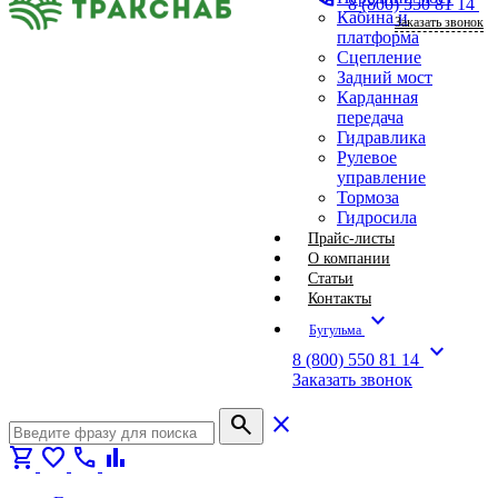
8 (800) 550 81 14
Кабина и
Заказать звонок
платформа
Сцепление
Задний мост
Карданная
передача
Гидравлика
Рулевое
управление
Тормоза
Гидросила
Прайс-листы
О компании
Статьи
Контакты
expand_more
Бугульма
expand_more
8 (800) 550 81 14
Заказать звонок
search
close
shopping_cart
favorite
call
bar_chart