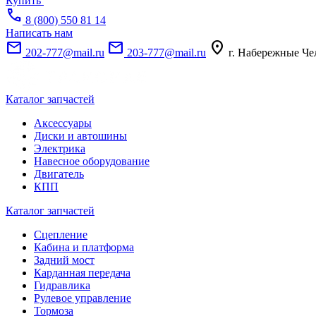
Купить
call
8 (800) 550 81 14
Написать нам
mail
mail
location_on
202-777@mail.ru
203-777@mail.ru
г. Набережные Че
Каталог запчастей
Аксессуары
Диски и автошины
Электрика
Навесное оборудование
Двигатель
КПП
Каталог запчастей
Сцепление
Кабина и платформа
Задний мост
Карданная передача
Гидравлика
Рулевое управление
Тормоза