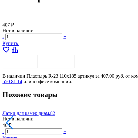
407 ₽
Нет в наличии
-
+
Купить
favorite
leaderboard
ОПИСАНИЕ
ДОСТАВКА
В наличии Пластырь R-23 110х185 артикул за 407.00 руб. от к
550 81 14
или в офисе компании.
Похожие товары
Латки для камер диам.82
Нет в наличии
46 ₽
-
+