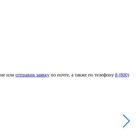
ине или
отправив заявку
по почте, а также по телефону
8 (800)
Л
Н
2
-