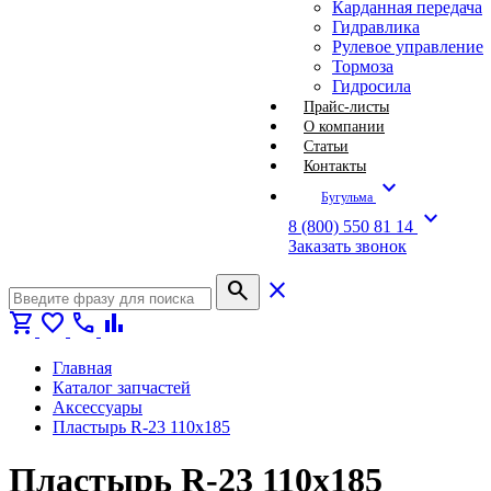
Карданная передача
Гидравлика
Рулевое управление
Тормоза
Гидросила
Прайс-листы
О компании
Статьи
Контакты
expand_more
Бугульма
expand_more
8 (800) 550 81 14
Заказать звонок
search
close
shopping_cart
favorite
call
bar_chart
Главная
Каталог запчастей
Аксессуары
Пластырь R-23 110х185
Пластырь R-23 110х185