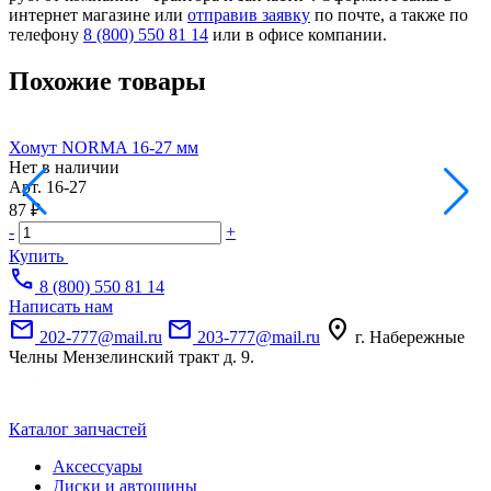
интернет магазине или
отправив заявку
по почте, а также по
телефону
8 (800) 550 81 14
или в офисе компании.
Похожие товары
Хомут NORMA 16-27 мм
Нет в наличии
Н
Арт.
16-27
А
87 ₽
5
-
+
-
Купить
call
8 (800) 550 81 14
Написать нам
mail
mail
location_on
202-777@mail.ru
203-777@mail.ru
г. Набережные
Челны Мензелинский тракт д. 9.
Каталог запчастей
Аксессуары
Диски и автошины