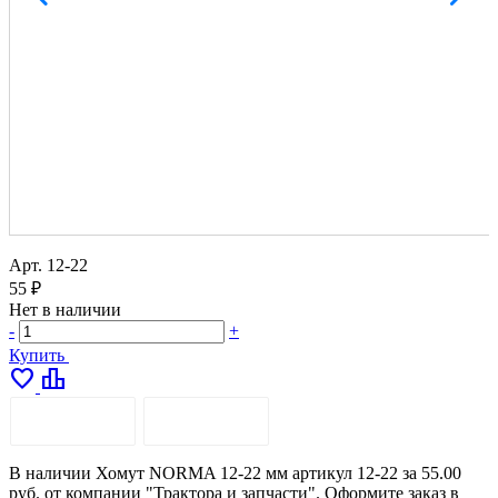
Арт.
12-22
55 ₽
Нет в наличии
-
+
Купить
favorite
leaderboard
ОПИСАНИЕ
ДОСТАВКА
В наличии Хомут NORMA 12-22 мм артикул 12-22 за 55.00
руб. от компании "Трактора и запчасти". Оформите заказ в