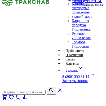
8 (800) 550 81 14
Кабина и
Заказать звонок
платформа
Сцепление
Задний мост
Карданная
передача
Гидравлика
Рулевое
управление
Тормоза
Гидросила
Прайс-листы
О компании
Статьи
Контакты
expand_more
Бугульма
expand_more
8 (800) 550 81 14
Заказать звонок
search
close
shopping_cart
favorite
call
bar_chart